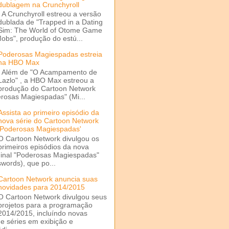
dublagem na Crunchyroll
A Crunchyroll estreou a versão
dublada de "Trapped in a Dating
Sim: The World of Otome Game
Mobs", produção do estú...
Poderosas Magiespadas estreia
na HBO Max
Além de "O Acampamento de
Lazlo" , a HBO Max estreou a
produção do Cartoon Network
rosas Magiespadas" (Mi...
Assista ao primeiro episódio da
nova série do Cartoon Network
'Poderosas Magiespadas'
O Cartoon Network divulgou os
primeiros episódios da nova
ginal "Poderosas Magiespadas"
words), que po...
Cartoon Network anuncia suas
novidades para 2014/2015
O Cartoon Network divulgou seus
projetos para a programação
2014/2015, incluíndo novas
e séries em exibição e