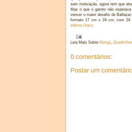
sem motivação, agora tem que atur
Mas o que o garoto não esperava 
vencer o maior desafio de Baltaza
formato 17 cm x 24 cm, com 24 
editora Draco.
Leia Mais Sobre
Mangá
,
Quadrinho
0 comentários:
Postar um comentári