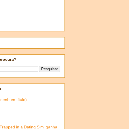
procura?
s
(nenhum título)
'Trapped in a Dating Sim' ganha