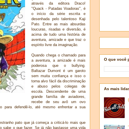
através da editora Draco!
"Quack - Patadas Voadoras", é
o início da série escrita e
desenhada pelo talentoso Kaji
Pato. Entre as mais absurdas
loucuras, risadas e diversão, é
acima de tudo uma história de
aventura, amizade e que traz o
espírito livre da imaginação.
Quando chega o chamado para
O que você 
a aventura, a amizade é mais
poderosa que o bullying.
Baltazar Dumont é um garoto
sem muita confiança e isso o
torna alvo fácil da discriminação
e abuso pelos colegas de
As mais lida
escola. Descendente de uma
grande família de aviadores,
recebe de seu avô um ovo
do para defendê-lo, até mesmo enfrentar a sua
tranho pato que já começa a criticá-lo mais que
ão sabe o que fazer. Se já não bastasse uma vida