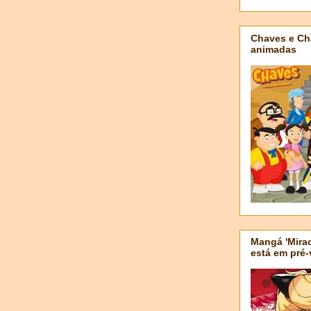
Chaves e Ch
animadas
Mangá 'Mirac
está em pré