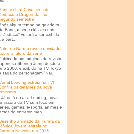
di...
Band exibirá Cavaleiros do
Zodíaco e Dragon Ball no
segundo semestre
Após algum tempo na geladeira
da Band, a série clássica dos
o Zodíaco" voltará a ser exibida
a part...
Autor de Naruto revela novidades
sobre o futuro da série
Publicado nas páginas da revista
japonesa Shonen Jump desde o
ano 2000, e exibido na TV Tokyo
a saga do personagem "Nar...
Canal Loading estreia na TV!
Confira os detalhes da nova
emissora
Já está no ar a Loading, nova
emissora de TV com foco em
séries, games, e-sports, animes e
ersos do entretenimen...
Desenho animado da 'Turma da
Mônica Jovem' estreia no
Cartoon Network em 2013