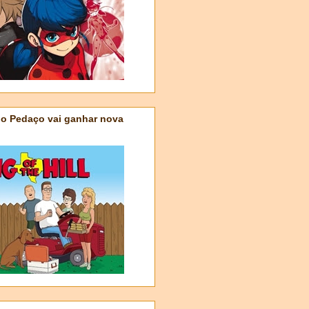
do Pedaço vai ganhar nova