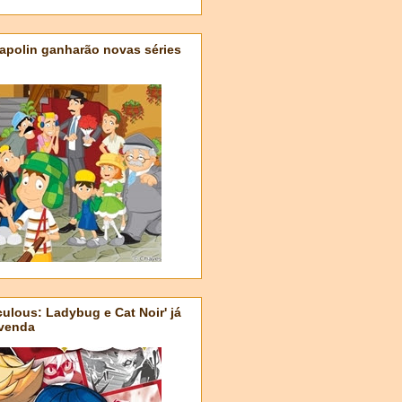
apolin ganharão novas séries
ulous: Ladybug e Cat Noir' já
-venda