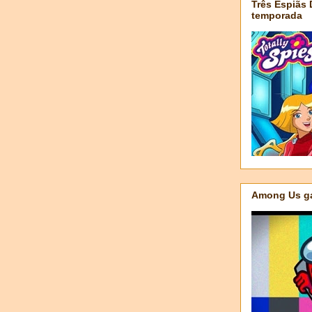
Três Espiãs
temporada
Among Us ga