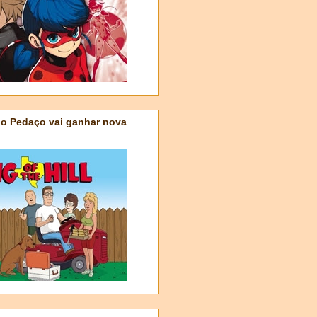
do Pedaço vai ganhar nova