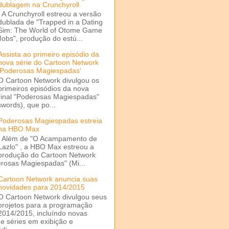
dublagem na Crunchyroll
A Crunchyroll estreou a versão
dublada de "Trapped in a Dating
Sim: The World of Otome Game
Mobs", produção do estú...
Assista ao primeiro episódio da
nova série do Cartoon Network
'Poderosas Magiespadas'
O Cartoon Network divulgou os
primeiros episódios da nova
ginal "Poderosas Magiespadas"
words), que po...
Poderosas Magiespadas estreia
na HBO Max
Além de "O Acampamento de
Lazlo" , a HBO Max estreou a
produção do Cartoon Network
rosas Magiespadas" (Mi...
Cartoon Network anuncia suas
novidades para 2014/2015
O Cartoon Network divulgou seus
projetos para a programação
2014/2015, incluíndo novas
e séries em exibição e