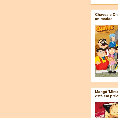
Chaves e Ch
animadas
Mangá 'Mirac
está em pré