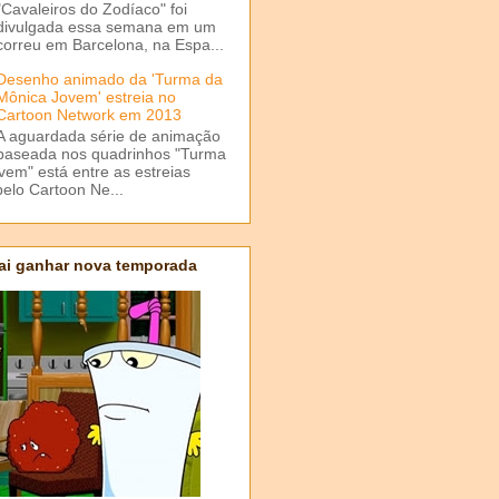
"Cavaleiros do Zodíaco" foi
divulgada essa semana em um
correu em Barcelona, na Espa...
Desenho animado da 'Turma da
Mônica Jovem' estreia no
Cartoon Network em 2013
A aguardada série de animação
baseada nos quadrinhos "Turma
em" está entre as estreias
elo Cartoon Ne...
ai ganhar nova temporada