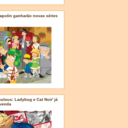
apolin ganharão novas séries
ulous: Ladybug e Cat Noir' já
-venda