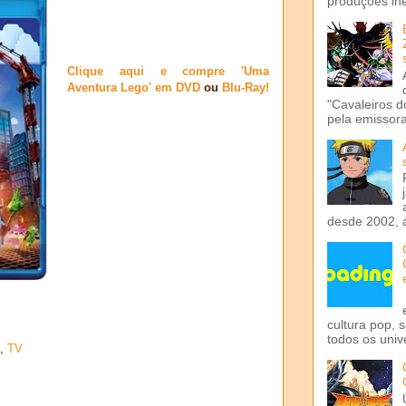
produções iné
Clique aqui e compre 'Uma
Aventura Lego' em DVD
ou
Blu-Ray!
"Cavaleiros d
pela emissora 
desde 2002, 
cultura pop, 
todos os univ
,
TV