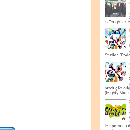
is Tough for 
Studios "Pode
produção ori
(Mighty Magis
temporadas d