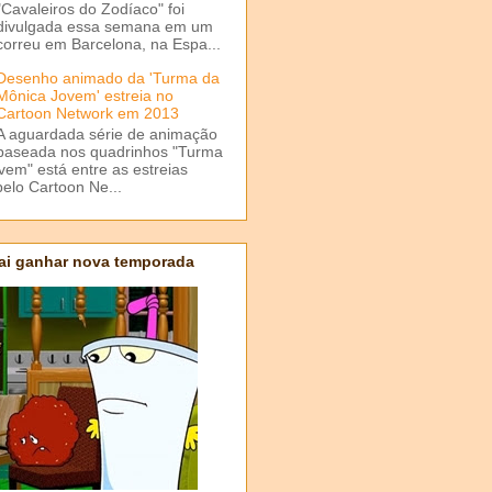
"Cavaleiros do Zodíaco" foi
divulgada essa semana em um
correu em Barcelona, na Espa...
Desenho animado da 'Turma da
Mônica Jovem' estreia no
Cartoon Network em 2013
A aguardada série de animação
baseada nos quadrinhos "Turma
em" está entre as estreias
elo Cartoon Ne...
ai ganhar nova temporada