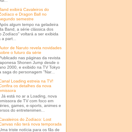
di...
Band exibirá Cavaleiros do
Zodíaco e Dragon Ball no
segundo semestre
Após algum tempo na geladeira
da Band, a série clássica dos
o Zodíaco" voltará a ser exibida
a part...
Autor de Naruto revela novidades
sobre o futuro da série
Publicado nas páginas da revista
japonesa Shonen Jump desde o
ano 2000, e exibido na TV Tokyo
a saga do personagem "Nar...
Canal Loading estreia na TV!
Confira os detalhes da nova
emissora
Já está no ar a Loading, nova
emissora de TV com foco em
séries, games, e-sports, animes e
ersos do entretenimen...
Cavaleiros do Zodíaco: Lost
Canvas não terá nova temporada
Uma triste notícia para os fãs de