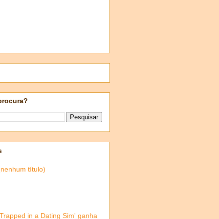
procura?
s
(nenhum título)
'Trapped in a Dating Sim' ganha