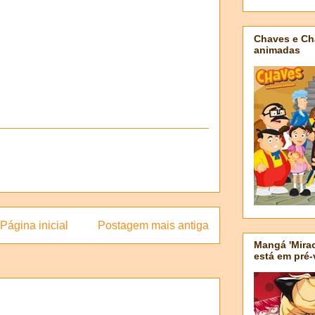
Chaves e Ch
animadas
Página inicial
Postagem mais antiga
Mangá 'Mirac
está em pré