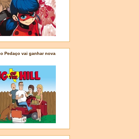
do Pedaço vai ganhar nova