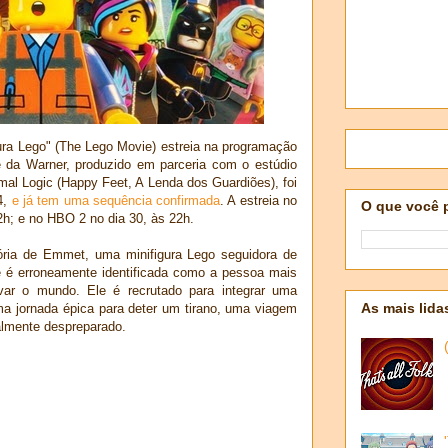
a Lego" (The Lego Movie) estreia na programação
da Warner, produzido em parceria com o estúdio
mal Logic (Happy Feet, A Lenda dos Guardiões), foi
4,
e já tem uma sequência confirmada
. A estreia no
O que você 
h; e no HBO 2 no dia 30, às 22h.
ória de Emmet, uma minifigura Lego seguidora de
 é erroneamente identificada como a pessoa mais
lvar o mundo. Ele é recrutado para integrar uma
As mais lida
ma jornada épica para deter um tirano, uma viagem
talmente despreparado.