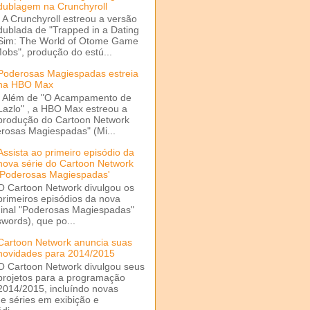
dublagem na Crunchyroll
A Crunchyroll estreou a versão
dublada de "Trapped in a Dating
Sim: The World of Otome Game
Mobs", produção do estú...
Poderosas Magiespadas estreia
na HBO Max
Além de "O Acampamento de
Lazlo" , a HBO Max estreou a
produção do Cartoon Network
rosas Magiespadas" (Mi...
Assista ao primeiro episódio da
nova série do Cartoon Network
'Poderosas Magiespadas'
O Cartoon Network divulgou os
primeiros episódios da nova
ginal "Poderosas Magiespadas"
words), que po...
Cartoon Network anuncia suas
novidades para 2014/2015
O Cartoon Network divulgou seus
projetos para a programação
2014/2015, incluíndo novas
e séries em exibição e