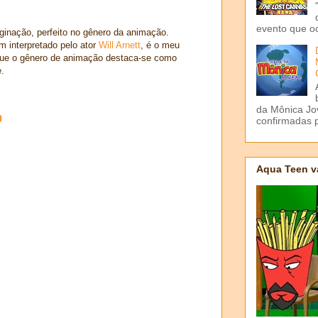
evento que o
ginação, perfeito no gênero da animação.
 interpretado pelo ator
Will Arnett
, é o meu
 que o gênero de animação destaca-se como
e.
da Mônica Jov
o
confirmadas p
Aqua Teen v