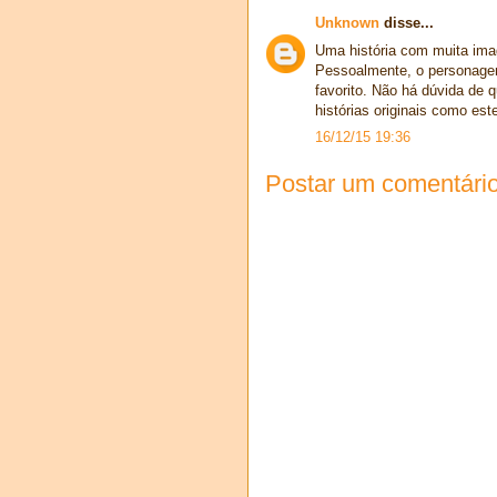
Unknown
disse...
Uma história com muita ima
Pessoalmente, o personagem
favorito. Não há dúvida de
histórias originais como est
16/12/15 19:36
Postar um comentári