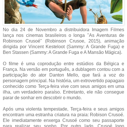
No dia 24 de Novembro a distribuidora Imagem Filmes
lança nos cinemas brasileiros o longa "As Aventuras de
Robinson Crusoé" (Robinson Crusoe, 2015), animação
dirigida por Vincent Kesteloot (Sammy: A Grande Fuga) e
Ben Stassen (Sammy: A Grande Fuga e A Mansão Mágica).
O filme é uma coprodução entre estúdios da Bélgica e
França. Na versão em português, a dublagem contou com a
participação do ator Danton Mello, que fará a voz do
personagem principal. Na história, um extrovertido papagaio
conhecido como Terça-feira vive com seus amigos em uma
ilha, um verdadeiro paraíso. Entretanto, ele não consegue
parar de sonhar em descobrir o mundo.
Após uma violenta tempestade, Terça-feira e seus amigos
encontram uma estranha criatura na praia: Robison Crusoé.
Ele imediatamente enxerga Crusoé como seu passaporte
para realizar seu sonho. Por outro lado, Crusoé logo