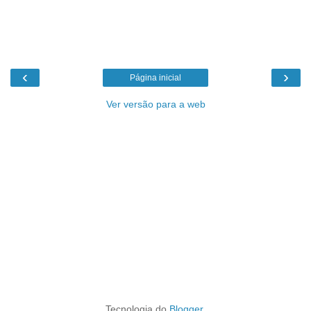
‹
›
Página inicial
Ver versão para a web
Tecnologia do
Blogger
.