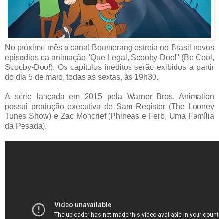
No próximo mês o canal Boomerang estreia no Brasil novos
episódios da animação "Que Legal, Scooby-Doo!" (Be Cool,
Scooby-Doo!). Os capítulos inéditos serão exibidos a partir
do dia 5 de maio, todas as sextas, às 19h30.
A série lançada em 2015 pela Warner Bros. Animation
possui produção executiva de Sam Register (The Looney
Tunes Show) e Zac Moncrief (Phineas e Ferb, Uma Família
da Pesada).