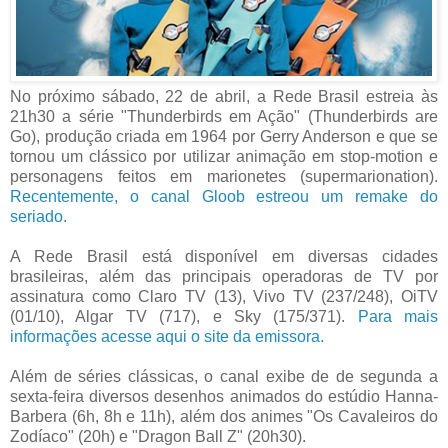
No próximo sábado, 22 de abril, a Rede Brasil estreia às
21h30 a série "Thunderbirds em Ação" (Thunderbirds are
Go), produção criada em 1964 por Gerry Anderson e que se
tornou um clássico por utilizar animação em stop-motion e
personagens feitos em marionetes (supermarionation).
Recentemente, o canal Gloob estreou um remake do
seriado.
A Rede Brasil está disponível em diversas cidades
brasileiras, além das principais operadoras de TV por
assinatura como Claro TV (13), Vivo TV (237/248), OiTV
(01/10), Algar TV (717), e Sky (175/371).
Para mais
informações acesse aqui o site da emissora.
Além de séries clássicas, o canal exibe de de segunda a
sexta-feira diversos desenhos animados do estúdio Hanna-
Barbera (6h, 8h e 11h), além dos animes "Os Cavaleiros do
Zodíaco" (20h) e "Dragon Ball Z" (20h30).