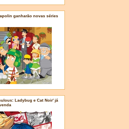
apolin ganharão novas séries
ulous: Ladybug e Cat Noir' já
-venda