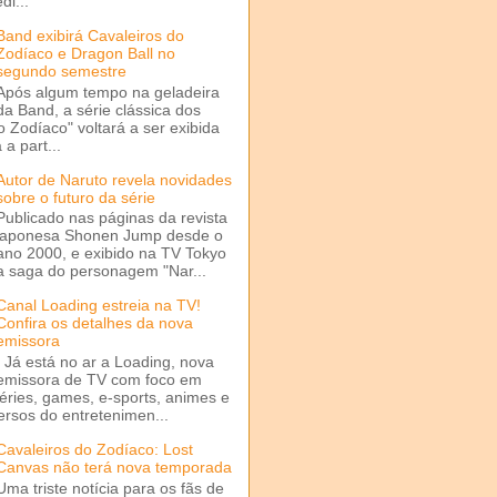
di...
Band exibirá Cavaleiros do
Zodíaco e Dragon Ball no
segundo semestre
Após algum tempo na geladeira
da Band, a série clássica dos
o Zodíaco" voltará a ser exibida
a part...
Autor de Naruto revela novidades
sobre o futuro da série
Publicado nas páginas da revista
japonesa Shonen Jump desde o
ano 2000, e exibido na TV Tokyo
a saga do personagem "Nar...
Canal Loading estreia na TV!
Confira os detalhes da nova
emissora
Já está no ar a Loading, nova
emissora de TV com foco em
séries, games, e-sports, animes e
ersos do entretenimen...
Cavaleiros do Zodíaco: Lost
Canvas não terá nova temporada
Uma triste notícia para os fãs de