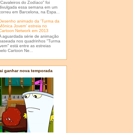
"Cavaleiros do Zodíaco" foi
divulgada essa semana em um
correu em Barcelona, na Espa...
Desenho animado da 'Turma da
Mônica Jovem' estreia no
Cartoon Network em 2013
A aguardada série de animação
baseada nos quadrinhos "Turma
em" está entre as estreias
elo Cartoon Ne...
ai ganhar nova temporada