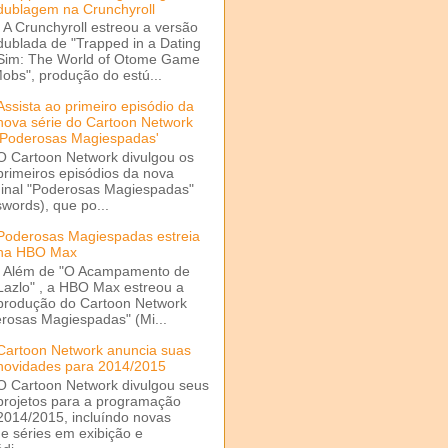
dublagem na Crunchyroll
A Crunchyroll estreou a versão
dublada de "Trapped in a Dating
Sim: The World of Otome Game
Mobs", produção do estú...
Assista ao primeiro episódio da
nova série do Cartoon Network
'Poderosas Magiespadas'
O Cartoon Network divulgou os
primeiros episódios da nova
ginal "Poderosas Magiespadas"
words), que po...
Poderosas Magiespadas estreia
na HBO Max
Além de "O Acampamento de
Lazlo" , a HBO Max estreou a
produção do Cartoon Network
rosas Magiespadas" (Mi...
Cartoon Network anuncia suas
novidades para 2014/2015
O Cartoon Network divulgou seus
projetos para a programação
2014/2015, incluíndo novas
e séries em exibição e