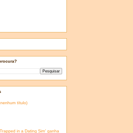
procura?
s
(nenhum título)
'Trapped in a Dating Sim' ganha