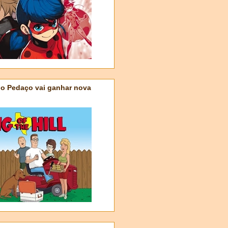
do Pedaço vai ganhar nova