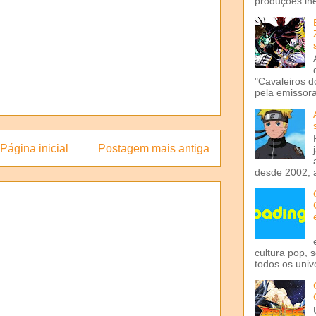
produções iné
"Cavaleiros d
pela emissora 
Página inicial
Postagem mais antiga
desde 2002, 
cultura pop, 
todos os univ