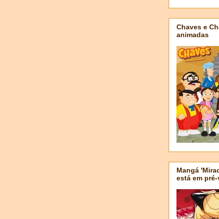
Chaves e Ch
animadas
Mangá 'Mirac
está em pré