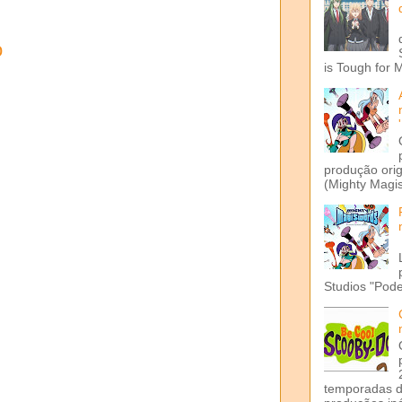
o
is Tough for 
produção ori
(Mighty Magis
Studios "Pode
temporadas d