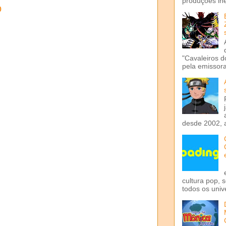
produções iné
o
"Cavaleiros d
pela emissora 
desde 2002, 
cultura pop, 
todos os univ