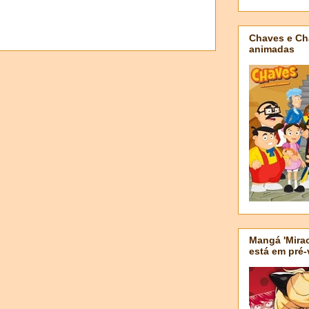
Chaves e Ch
animadas
Mangá 'Mirac
está em pré