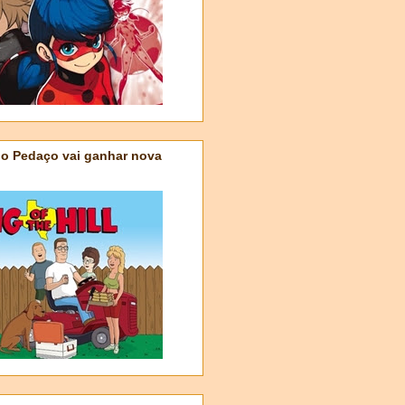
do Pedaço vai ganhar nova