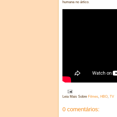
humana no ártico.
Leia Mais Sobre
Filmes
,
HBO
,
TV
0 comentários: