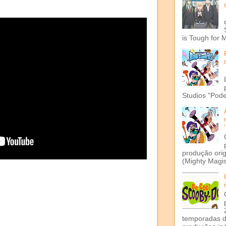
is Tough for 
Studios "Pode
produção ori
(Mighty Magis
temporadas d