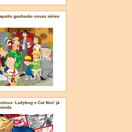
apolin ganharão novas séries
ulous: Ladybug e Cat Noir' já
-venda