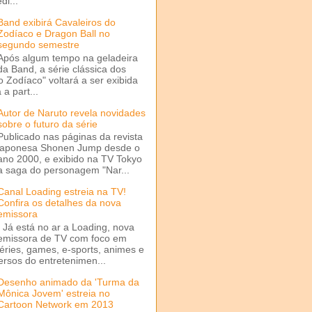
di...
Band exibirá Cavaleiros do
Zodíaco e Dragon Ball no
segundo semestre
Após algum tempo na geladeira
da Band, a série clássica dos
o Zodíaco" voltará a ser exibida
a part...
Autor de Naruto revela novidades
sobre o futuro da série
Publicado nas páginas da revista
japonesa Shonen Jump desde o
ano 2000, e exibido na TV Tokyo
a saga do personagem "Nar...
Canal Loading estreia na TV!
Confira os detalhes da nova
emissora
Já está no ar a Loading, nova
emissora de TV com foco em
séries, games, e-sports, animes e
ersos do entretenimen...
Desenho animado da 'Turma da
Mônica Jovem' estreia no
Cartoon Network em 2013