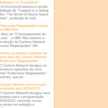
dublagem na Crunchyroll
A Crunchyroll estreou a versão
dublada de "Trapped in a Dating
Sim: The World of Otome Game
Mobs", produção do estú...
Poderosas Magiespadas estreia
na HBO Max
Além de "O Acampamento de
Lazlo" , a HBO Max estreou a
produção do Cartoon Network
rosas Magiespadas" (Mi...
Assista ao primeiro episódio da
nova série do Cartoon Network
'Poderosas Magiespadas'
O Cartoon Network divulgou os
primeiros episódios da nova
ginal "Poderosas Magiespadas"
words), que po...
Cartoon Network anuncia suas
novidades para 2014/2015
O Cartoon Network divulgou seus
projetos para a programação
2014/2015, incluíndo novas
e séries em exibição e