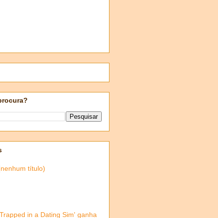
procura?
s
(nenhum título)
'Trapped in a Dating Sim' ganha