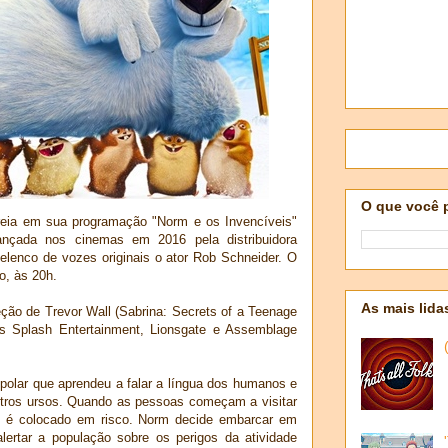
O que você 
eia em sua programação "Norm e os Invencíveis"
ançada nos cinemas em 2016 pela distribuidora
lenco de vozes originais o ator Rob Schneider. O
o, às 20h.
As mais lida
eção de Trevor Wall (Sabrina: Secrets of a Teenage
s Splash Entertainment, Lionsgate e Assemblage
olar que aprendeu a falar a língua dos humanos e
outros ursos. Quando as pessoas começam a visitar
cal é colocado em risco. Norm decide embarcar em
ertar a população sobre os perigos da atividade