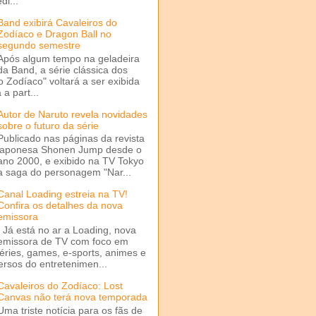
di...
Band exibirá Cavaleiros do
Zodíaco e Dragon Ball no
segundo semestre
Após algum tempo na geladeira
da Band, a série clássica dos
o Zodíaco" voltará a ser exibida
a part...
Autor de Naruto revela novidades
sobre o futuro da série
Publicado nas páginas da revista
japonesa Shonen Jump desde o
ano 2000, e exibido na TV Tokyo
a saga do personagem "Nar...
Canal Loading estreia na TV!
Confira os detalhes da nova
emissora
Já está no ar a Loading, nova
emissora de TV com foco em
séries, games, e-sports, animes e
ersos do entretenimen...
Cavaleiros do Zodíaco: Lost
Canvas não terá nova temporada
Uma triste notícia para os fãs de