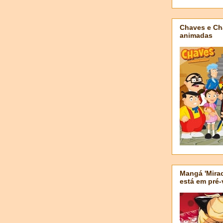
Chaves e Ch
animadas
Mangá 'Mirac
está em pré