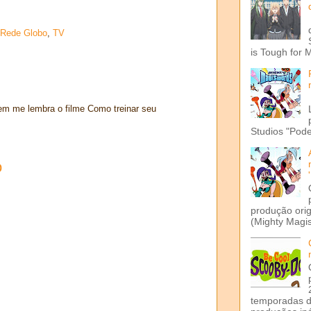
Rede Globo
,
TV
is Tough for 
em me lembra o filme Como treinar seu
Studios "Pode
o
produção ori
(Mighty Magis
temporadas d