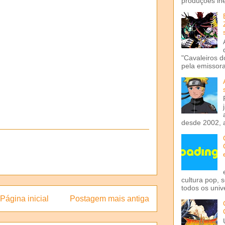
produções iné
"Cavaleiros d
pela emissora 
desde 2002, 
cultura pop, 
todos os univ
Página inicial
Postagem mais antiga