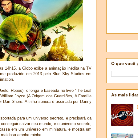
O que você 
às 14h15, a Globo exibe a animação inédita na TV
filme produzido em 2013 pelo Blue Sky Studios em
imation.
Gelo, Robôs), o longa é baseada no livro 'The Leaf
As mais lida
William Joyce (A Origem dos Guardiões, A Família
or Dan Shere. A trilha sonora é assinada por Danny
nsportada para um universo secreto, e precisará da
 conseguir salvar seu mundo, e o universo secreto,
 passa em um universo em miniatura, e mostra um
a maldosa aranha rainha.