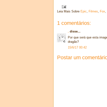
Leia Mais Sobre
Epic
,
Filmes
,
Fox
,
1 comentários:
.
disse...
Por que será que esta imag
dragão?
15/6/17 00:42
Postar um comentári