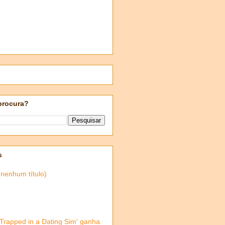
procura?
s
(nenhum título)
'Trapped in a Dating Sim' ganha