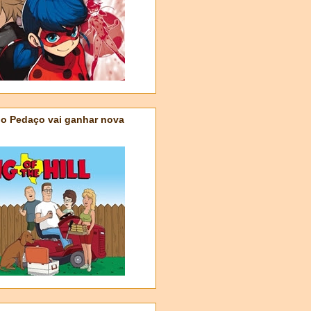
do Pedaço vai ganhar nova