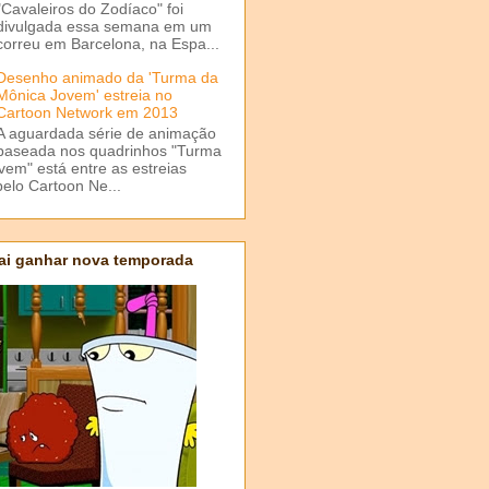
"Cavaleiros do Zodíaco" foi
divulgada essa semana em um
correu em Barcelona, na Espa...
Desenho animado da 'Turma da
Mônica Jovem' estreia no
Cartoon Network em 2013
A aguardada série de animação
baseada nos quadrinhos "Turma
em" está entre as estreias
elo Cartoon Ne...
ai ganhar nova temporada