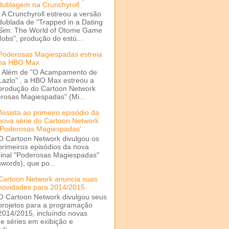
dublagem na Crunchyroll
A Crunchyroll estreou a versão
dublada de "Trapped in a Dating
Sim: The World of Otome Game
Mobs", produção do estú...
Poderosas Magiespadas estreia
na HBO Max
Além de "O Acampamento de
Lazlo" , a HBO Max estreou a
produção do Cartoon Network
rosas Magiespadas" (Mi...
Assista ao primeiro episódio da
nova série do Cartoon Network
'Poderosas Magiespadas'
O Cartoon Network divulgou os
primeiros episódios da nova
ginal "Poderosas Magiespadas"
words), que po...
Cartoon Network anuncia suas
novidades para 2014/2015
O Cartoon Network divulgou seus
projetos para a programação
2014/2015, incluíndo novas
e séries em exibição e