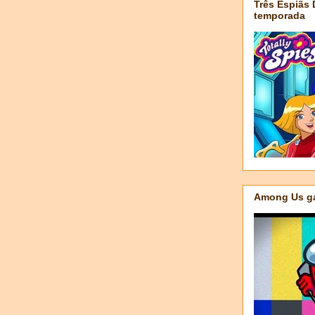
Três Espiãs
temporada
Among Us ga