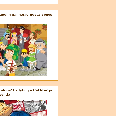
apolin ganharão novas séries
ulous: Ladybug e Cat Noir' já
-venda