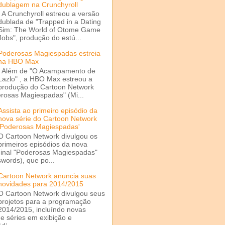
dublagem na Crunchyroll
A Crunchyroll estreou a versão
dublada de "Trapped in a Dating
Sim: The World of Otome Game
Mobs", produção do estú...
Poderosas Magiespadas estreia
na HBO Max
Além de "O Acampamento de
Lazlo" , a HBO Max estreou a
produção do Cartoon Network
rosas Magiespadas" (Mi...
Assista ao primeiro episódio da
nova série do Cartoon Network
'Poderosas Magiespadas'
O Cartoon Network divulgou os
primeiros episódios da nova
ginal "Poderosas Magiespadas"
words), que po...
Cartoon Network anuncia suas
novidades para 2014/2015
O Cartoon Network divulgou seus
projetos para a programação
2014/2015, incluíndo novas
e séries em exibição e