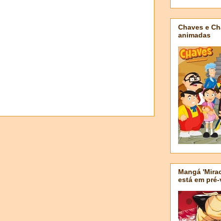
Chaves e Ch
animadas
Mangá 'Mirac
está em pré