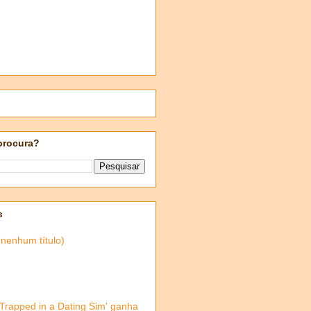
procura?
s
(nenhum título)
'Trapped in a Dating Sim' ganha