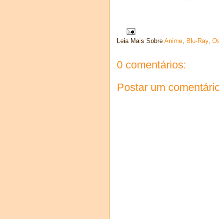
Leia Mais Sobre
Anime
,
Blu-Ray
,
Os
0 comentários:
Postar um comentári