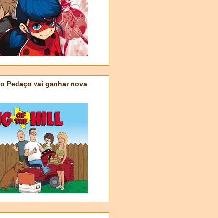
do Pedaço vai ganhar nova