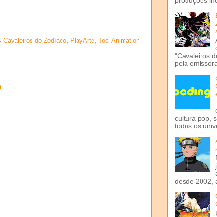
produções iné
 Cavaleiros do Zodíaco
,
PlayArte
,
Toei Animation
"Cavaleiros d
pela emissora 
o
cultura pop, 
todos os univ
desde 2002, 