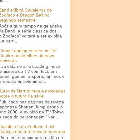
di...
Band exibirá Cavaleiros do
Zodíaco e Dragon Ball no
segundo semestre
Após algum tempo na geladeira
da Band, a série clássica dos
o Zodíaco" voltará a ser exibida
a part...
Canal Loading estreia na TV!
Confira os detalhes da nova
emissora
Já está no ar a Loading, nova
emissora de TV com foco em
séries, games, e-sports, animes e
ersos do entretenimen...
Autor de Naruto revela novidades
sobre o futuro da série
Publicado nas páginas da revista
japonesa Shonen Jump desde o
ano 2000, e exibido na TV Tokyo
a saga do personagem "Nar...
Cavaleiros do Zodíaco: Lost
Canvas não terá nova temporada
Uma triste notícia para os fãs de