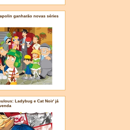
apolin ganharão novas séries
ulous: Ladybug e Cat Noir' já
-venda