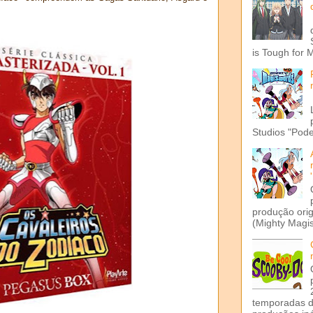
is Tough for 
Studios "Pode
produção ori
(Mighty Magis
temporadas d