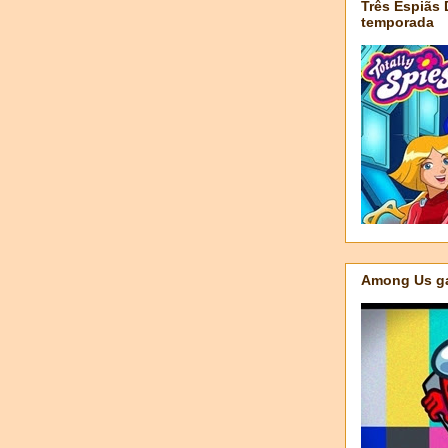
Três Espiãs
temporada
Among Us ga