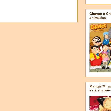
Chaves e Ch
animadas
Mangá 'Mirac
está em pré