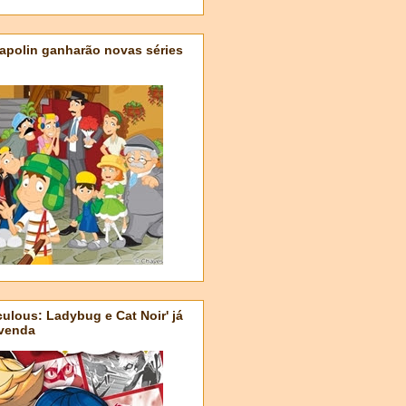
apolin ganharão novas séries
ulous: Ladybug e Cat Noir' já
-venda