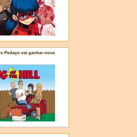
do Pedaço vai ganhar nova