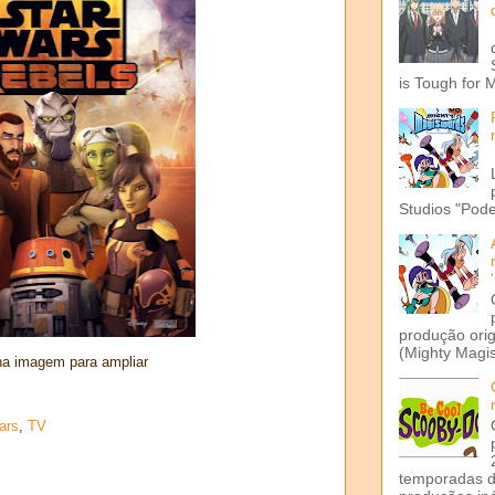
is Tough for 
Studios "Pode
produção ori
(Mighty Magis
na imagem para ampliar
ars
,
TV
temporadas d