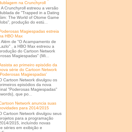
dublagem na Crunchyroll
A Crunchyroll estreou a versão
dublada de "Trapped in a Dating
Sim: The World of Otome Game
Mobs", produção do estú...
Poderosas Magiespadas estreia
na HBO Max
Além de "O Acampamento de
Lazlo" , a HBO Max estreou a
produção do Cartoon Network
rosas Magiespadas" (Mi...
Assista ao primeiro episódio da
nova série do Cartoon Network
'Poderosas Magiespadas'
O Cartoon Network divulgou os
primeiros episódios da nova
ginal "Poderosas Magiespadas"
words), que po...
Cartoon Network anuncia suas
novidades para 2014/2015
O Cartoon Network divulgou seus
projetos para a programação
2014/2015, incluíndo novas
e séries em exibição e