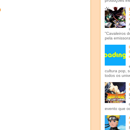
produções iné
o
"Cavaleiros d
pela emissora 
cultura pop, 
todos os univ
evento que o