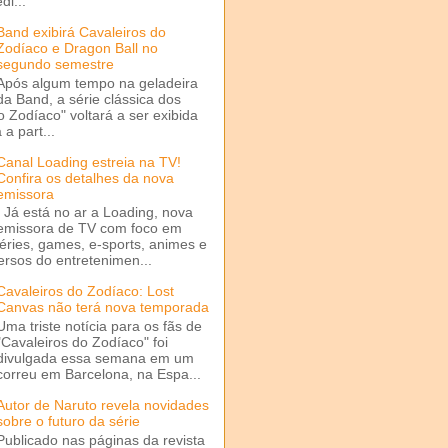
di...
Band exibirá Cavaleiros do
Zodíaco e Dragon Ball no
segundo semestre
Após algum tempo na geladeira
da Band, a série clássica dos
o Zodíaco" voltará a ser exibida
a part...
Canal Loading estreia na TV!
Confira os detalhes da nova
emissora
Já está no ar a Loading, nova
emissora de TV com foco em
séries, games, e-sports, animes e
ersos do entretenimen...
Cavaleiros do Zodíaco: Lost
Canvas não terá nova temporada
Uma triste notícia para os fãs de
"Cavaleiros do Zodíaco" foi
divulgada essa semana em um
correu em Barcelona, na Espa...
Autor de Naruto revela novidades
sobre o futuro da série
Publicado nas páginas da revista