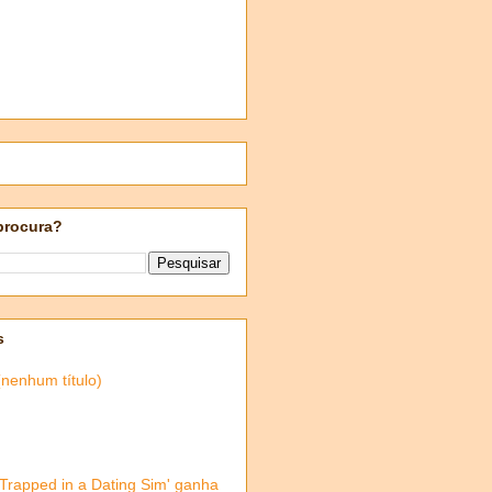
procura?
s
(nenhum título)
'Trapped in a Dating Sim' ganha