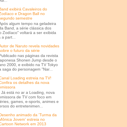
di...
Band exibirá Cavaleiros do
Zodíaco e Dragon Ball no
segundo semestre
Após algum tempo na geladeira
da Band, a série clássica dos
o Zodíaco" voltará a ser exibida
a part...
Autor de Naruto revela novidades
sobre o futuro da série
Publicado nas páginas da revista
japonesa Shonen Jump desde o
ano 2000, e exibido na TV Tokyo
a saga do personagem "Nar...
Canal Loading estreia na TV!
Confira os detalhes da nova
emissora
Já está no ar a Loading, nova
emissora de TV com foco em
séries, games, e-sports, animes e
ersos do entretenimen...
Desenho animado da 'Turma da
Mônica Jovem' estreia no
Cartoon Network em 2013