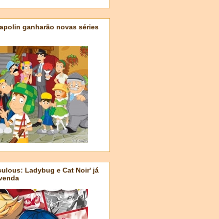
apolin ganharão novas séries
ulous: Ladybug e Cat Noir' já
-venda