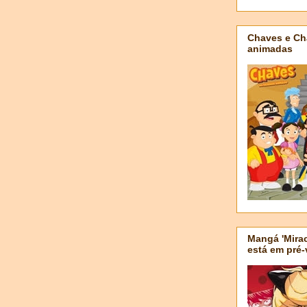
Chaves e Ch
animadas
Mangá 'Mirac
está em pré