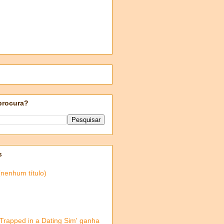
procura?
s
(nenhum título)
'Trapped in a Dating Sim' ganha