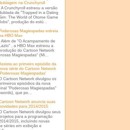
dublagem na Crunchyroll
A Crunchyroll estreou a versão
dublada de "Trapped in a Dating
Sim: The World of Otome Game
Mobs", produção do estú...
Poderosas Magiespadas estreia
na HBO Max
Além de "O Acampamento de
Lazlo" , a HBO Max estreou a
produção do Cartoon Network
rosas Magiespadas" (Mi...
Assista ao primeiro episódio da
nova série do Cartoon Network
'Poderosas Magiespadas'
O Cartoon Network divulgou os
primeiros episódios da nova
ginal "Poderosas Magiespadas"
words), que po...
Cartoon Network anuncia suas
novidades para 2014/2015
O Cartoon Network divulgou seus
projetos para a programação
2014/2015, incluíndo novas
e séries em exibição e