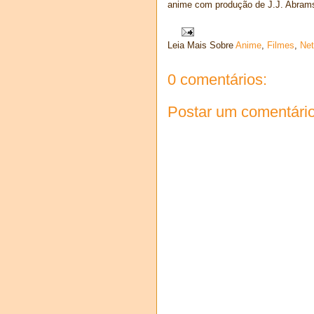
anime com produção de J.J. Abrams 
Leia Mais Sobre
Anime
,
Filmes
,
Net
0 comentários:
Postar um comentári