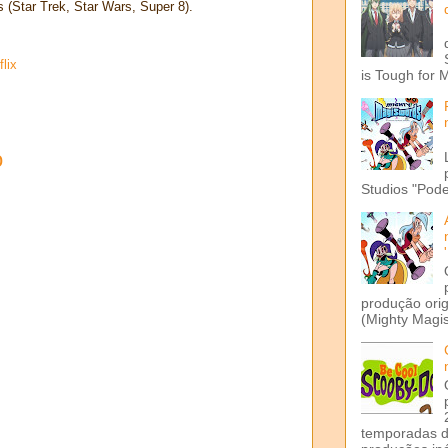
(Star Trek, Star Wars, Super 8).
flix
is Tough for 
o
Studios "Pode
produção ori
(Mighty Magis
temporadas d