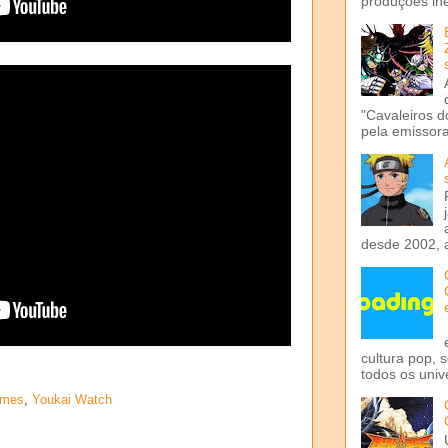
produções iné
"Cavaleiros d
pela emissora 
desde 2002, 
cultura pop, 
todos os univ
lmes
,
Youkai Watch