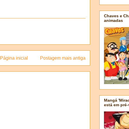
Chaves e Ch
animadas
Página inicial
Postagem mais antiga
Mangá 'Mirac
está em pré