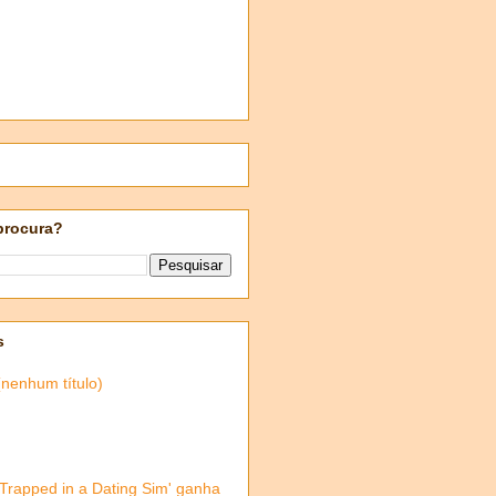
procura?
s
(nenhum título)
'Trapped in a Dating Sim' ganha