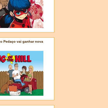
do Pedaço vai ganhar nova