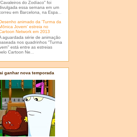
"Cavaleiros do Zodíaco" foi
divulgada essa semana em um
correu em Barcelona, na Espa...
Desenho animado da 'Turma da
Mônica Jovem' estreia no
Cartoon Network em 2013
A aguardada série de animação
baseada nos quadrinhos "Turma
em" está entre as estreias
elo Cartoon Ne...
ai ganhar nova temporada