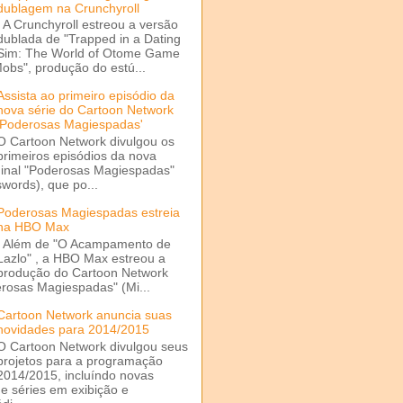
dublagem na Crunchyroll
A Crunchyroll estreou a versão
dublada de "Trapped in a Dating
Sim: The World of Otome Game
Mobs", produção do estú...
Assista ao primeiro episódio da
nova série do Cartoon Network
'Poderosas Magiespadas'
O Cartoon Network divulgou os
primeiros episódios da nova
ginal "Poderosas Magiespadas"
words), que po...
Poderosas Magiespadas estreia
na HBO Max
Além de "O Acampamento de
Lazlo" , a HBO Max estreou a
produção do Cartoon Network
rosas Magiespadas" (Mi...
Cartoon Network anuncia suas
novidades para 2014/2015
O Cartoon Network divulgou seus
projetos para a programação
2014/2015, incluíndo novas
e séries em exibição e