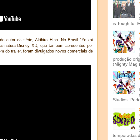
is Tough for 
do autor da série, Akihiro Hino. No Brasil "Yo-kai
assinatura Disney XD, que também apresentou por
lém do trailer, foram divulgados novos comerciais de
produção ori
(Mighty Magis
Studios "Pode
temporadas d