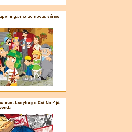
apolin ganharão novas séries
ulous: Ladybug e Cat Noir' já
-venda