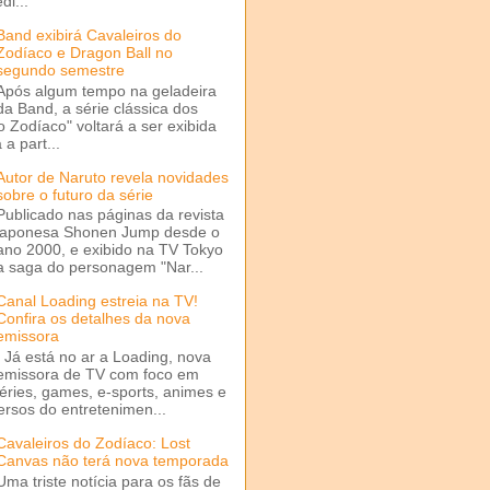
di...
Band exibirá Cavaleiros do
Zodíaco e Dragon Ball no
segundo semestre
Após algum tempo na geladeira
da Band, a série clássica dos
o Zodíaco" voltará a ser exibida
a part...
Autor de Naruto revela novidades
sobre o futuro da série
Publicado nas páginas da revista
japonesa Shonen Jump desde o
ano 2000, e exibido na TV Tokyo
a saga do personagem "Nar...
Canal Loading estreia na TV!
Confira os detalhes da nova
emissora
Já está no ar a Loading, nova
emissora de TV com foco em
séries, games, e-sports, animes e
ersos do entretenimen...
Cavaleiros do Zodíaco: Lost
Canvas não terá nova temporada
Uma triste notícia para os fãs de