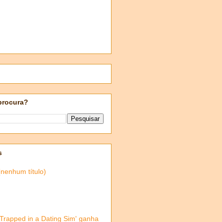
procura?
s
(nenhum título)
'Trapped in a Dating Sim' ganha