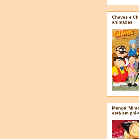
Chaves e Ch
animadas
Mangá 'Mirac
está em pré