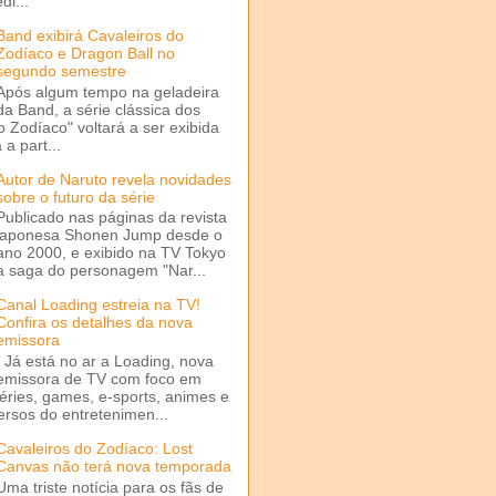
di...
Band exibirá Cavaleiros do
Zodíaco e Dragon Ball no
segundo semestre
Após algum tempo na geladeira
da Band, a série clássica dos
o Zodíaco" voltará a ser exibida
a part...
Autor de Naruto revela novidades
sobre o futuro da série
Publicado nas páginas da revista
japonesa Shonen Jump desde o
ano 2000, e exibido na TV Tokyo
a saga do personagem "Nar...
Canal Loading estreia na TV!
Confira os detalhes da nova
emissora
Já está no ar a Loading, nova
emissora de TV com foco em
séries, games, e-sports, animes e
ersos do entretenimen...
Cavaleiros do Zodíaco: Lost
Canvas não terá nova temporada
Uma triste notícia para os fãs de