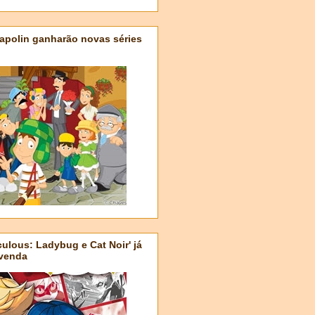
apolin ganharão novas séries
ulous: Ladybug e Cat Noir' já
-venda