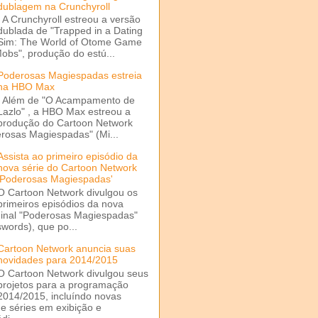
dublagem na Crunchyroll
A Crunchyroll estreou a versão
dublada de "Trapped in a Dating
Sim: The World of Otome Game
Mobs", produção do estú...
Poderosas Magiespadas estreia
na HBO Max
Além de "O Acampamento de
Lazlo" , a HBO Max estreou a
produção do Cartoon Network
rosas Magiespadas" (Mi...
Assista ao primeiro episódio da
nova série do Cartoon Network
'Poderosas Magiespadas'
O Cartoon Network divulgou os
primeiros episódios da nova
ginal "Poderosas Magiespadas"
words), que po...
Cartoon Network anuncia suas
novidades para 2014/2015
O Cartoon Network divulgou seus
projetos para a programação
2014/2015, incluíndo novas
e séries em exibição e