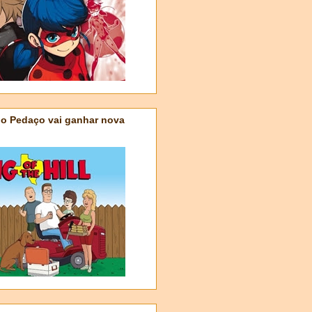
do Pedaço vai ganhar nova