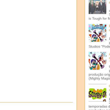
is Tough for 
Studios "Pode
produção ori
(Mighty Magis
temporadas d