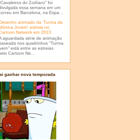
"Cavaleiros do Zodíaco" foi
divulgada essa semana em um
correu em Barcelona, na Espa...
Desenho animado da 'Turma da
Mônica Jovem' estreia no
Cartoon Network em 2013
A aguardada série de animação
baseada nos quadrinhos "Turma
em" está entre as estreias
elo Cartoon Ne...
ai ganhar nova temporada