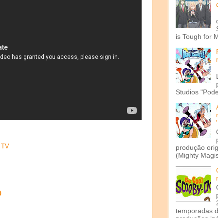
is Tough for 
Studios "Pode
,
TV
produção ori
(Mighty Magis
o
temporadas d