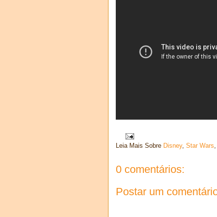
Leia Mais Sobre
Disney
,
Star Wars
0 comentários:
Postar um comentári