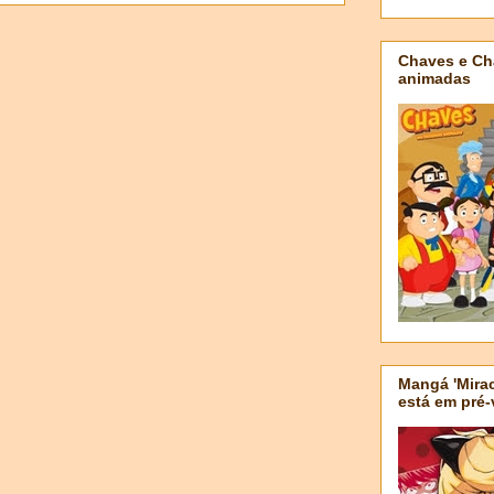
Chaves e Ch
animadas
Mangá 'Mirac
está em pré