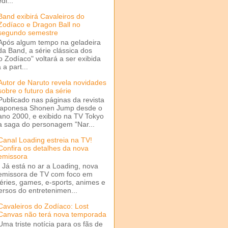
di...
Band exibirá Cavaleiros do
Zodíaco e Dragon Ball no
segundo semestre
Após algum tempo na geladeira
da Band, a série clássica dos
o Zodíaco" voltará a ser exibida
a part...
Autor de Naruto revela novidades
sobre o futuro da série
Publicado nas páginas da revista
japonesa Shonen Jump desde o
ano 2000, e exibido na TV Tokyo
a saga do personagem "Nar...
Canal Loading estreia na TV!
Confira os detalhes da nova
emissora
Já está no ar a Loading, nova
emissora de TV com foco em
séries, games, e-sports, animes e
ersos do entretenimen...
Cavaleiros do Zodíaco: Lost
Canvas não terá nova temporada
Uma triste notícia para os fãs de