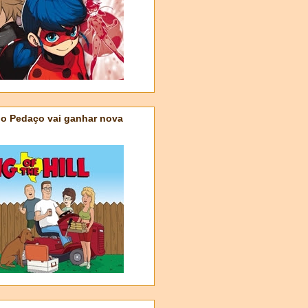
do Pedaço vai ganhar nova