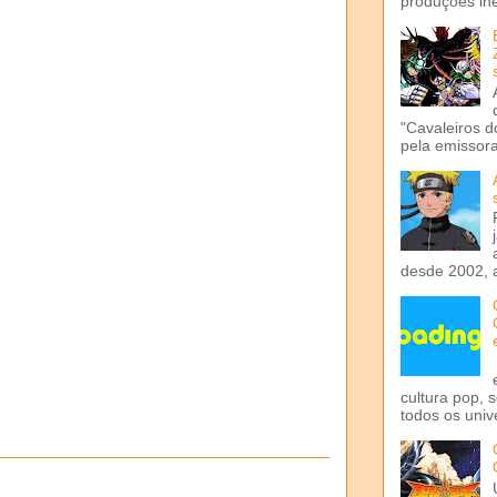
produções iné
"Cavaleiros d
pela emissora 
desde 2002, 
cultura pop, 
todos os univ