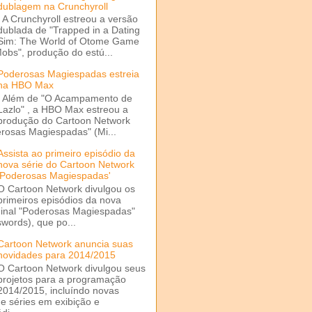
dublagem na Crunchyroll
A Crunchyroll estreou a versão
dublada de "Trapped in a Dating
Sim: The World of Otome Game
Mobs", produção do estú...
Poderosas Magiespadas estreia
na HBO Max
Além de "O Acampamento de
Lazlo" , a HBO Max estreou a
produção do Cartoon Network
rosas Magiespadas" (Mi...
Assista ao primeiro episódio da
nova série do Cartoon Network
'Poderosas Magiespadas'
O Cartoon Network divulgou os
primeiros episódios da nova
ginal "Poderosas Magiespadas"
words), que po...
Cartoon Network anuncia suas
novidades para 2014/2015
O Cartoon Network divulgou seus
projetos para a programação
2014/2015, incluíndo novas
e séries em exibição e