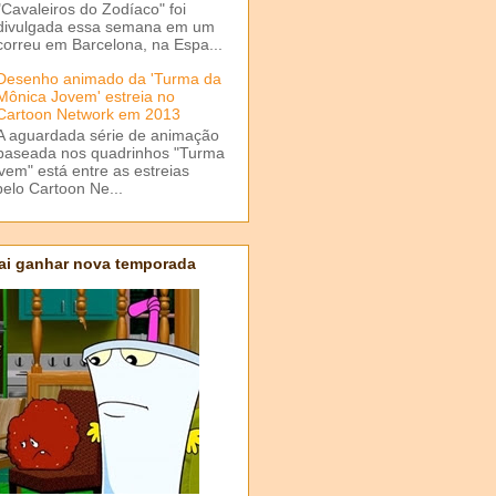
"Cavaleiros do Zodíaco" foi
divulgada essa semana em um
correu em Barcelona, na Espa...
Desenho animado da 'Turma da
Mônica Jovem' estreia no
Cartoon Network em 2013
A aguardada série de animação
baseada nos quadrinhos "Turma
em" está entre as estreias
elo Cartoon Ne...
ai ganhar nova temporada