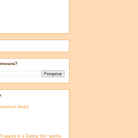
procura?
s
(nenhum título)
'Trapped in a Dating Sim' ganha