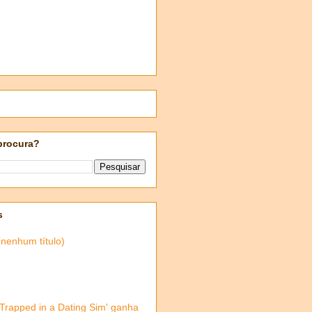
procura?
s
(nenhum título)
'Trapped in a Dating Sim' ganha