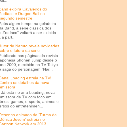
di...
Band exibirá Cavaleiros do
Zodíaco e Dragon Ball no
segundo semestre
Após algum tempo na geladeira
da Band, a série clássica dos
o Zodíaco" voltará a ser exibida
a part...
Autor de Naruto revela novidades
sobre o futuro da série
Publicado nas páginas da revista
japonesa Shonen Jump desde o
ano 2000, e exibido na TV Tokyo
a saga do personagem "Nar...
Canal Loading estreia na TV!
Confira os detalhes da nova
emissora
Já está no ar a Loading, nova
emissora de TV com foco em
séries, games, e-sports, animes e
ersos do entretenimen...
Desenho animado da 'Turma da
Mônica Jovem' estreia no
Cartoon Network em 2013