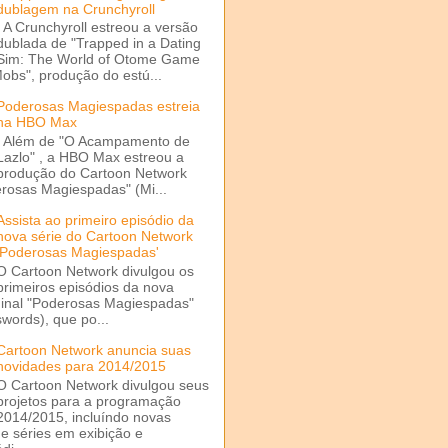
dublagem na Crunchyroll
A Crunchyroll estreou a versão
dublada de "Trapped in a Dating
Sim: The World of Otome Game
Mobs", produção do estú...
Poderosas Magiespadas estreia
na HBO Max
Além de "O Acampamento de
Lazlo" , a HBO Max estreou a
produção do Cartoon Network
rosas Magiespadas" (Mi...
Assista ao primeiro episódio da
nova série do Cartoon Network
'Poderosas Magiespadas'
O Cartoon Network divulgou os
primeiros episódios da nova
ginal "Poderosas Magiespadas"
words), que po...
Cartoon Network anuncia suas
novidades para 2014/2015
O Cartoon Network divulgou seus
projetos para a programação
2014/2015, incluíndo novas
e séries em exibição e