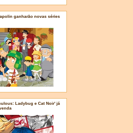
apolin ganharão novas séries
ulous: Ladybug e Cat Noir' já
-venda