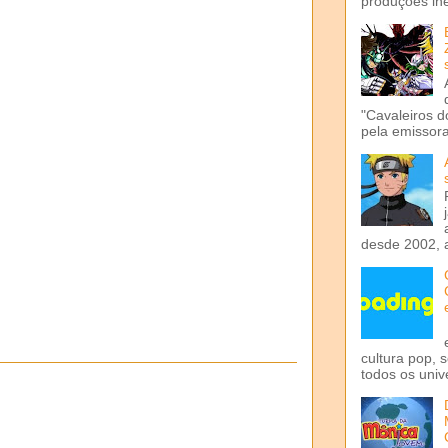
produções iné
"Cavaleiros d
pela emissora 
desde 2002, 
cultura pop, 
todos os univ