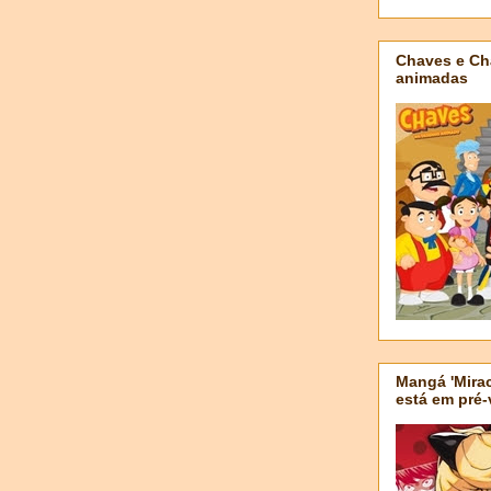
Chaves e Ch
animadas
Mangá 'Mirac
está em pré