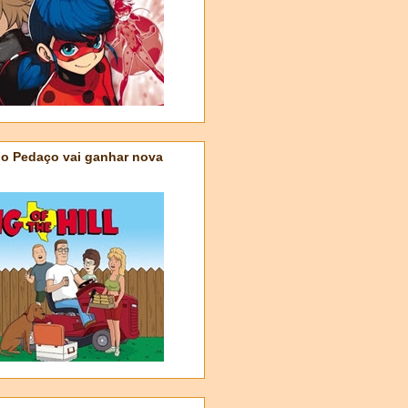
do Pedaço vai ganhar nova