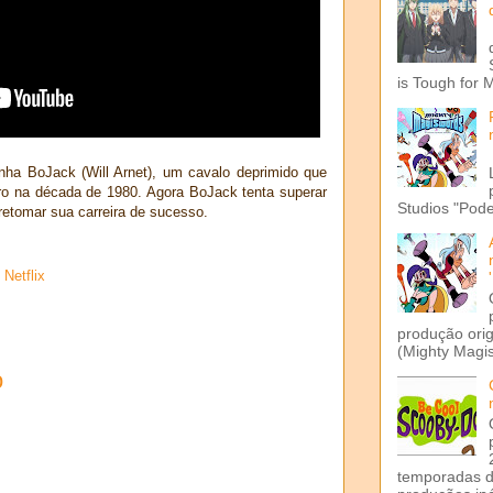
is Tough for 
ha BoJack (Will Arnet), um cavalo deprimido que
tro na década de 1980. Agora BoJack tenta superar
Studios "Pode
retomar sua carreira de sucesso.
,
Netflix
produção ori
(Mighty Magis
o
temporadas d