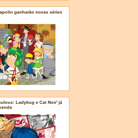
apolin ganharão novas séries
ulous: Ladybug e Cat Noir' já
-venda