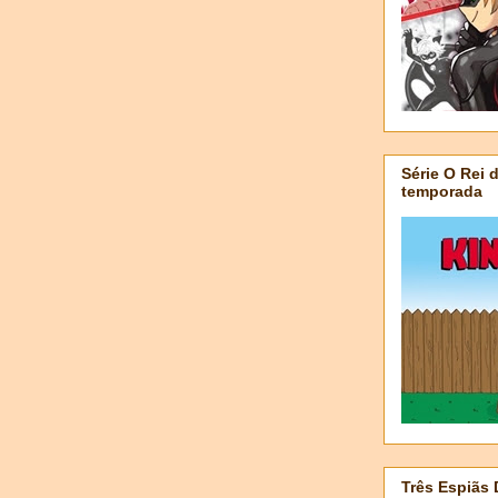
Série O Rei 
temporada
Três Espiãs