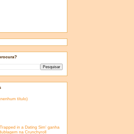
procura?
s
(nenhum título)
'Trapped in a Dating Sim' ganha
dublagem na Crunchyroll