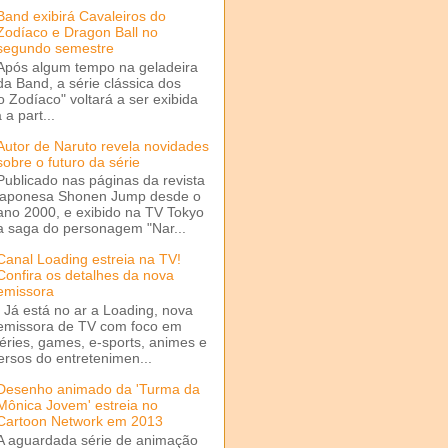
Band exibirá Cavaleiros do
Zodíaco e Dragon Ball no
segundo semestre
Após algum tempo na geladeira
da Band, a série clássica dos
o Zodíaco" voltará a ser exibida
a part...
Autor de Naruto revela novidades
sobre o futuro da série
Publicado nas páginas da revista
japonesa Shonen Jump desde o
ano 2000, e exibido na TV Tokyo
a saga do personagem "Nar...
Canal Loading estreia na TV!
Confira os detalhes da nova
emissora
Já está no ar a Loading, nova
emissora de TV com foco em
séries, games, e-sports, animes e
ersos do entretenimen...
Desenho animado da 'Turma da
Mônica Jovem' estreia no
Cartoon Network em 2013
A aguardada série de animação