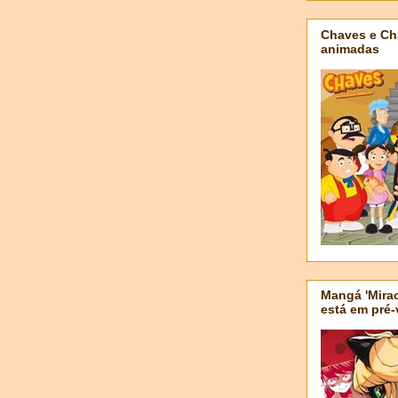
Chaves e Ch
animadas
Mangá 'Mirac
está em pré