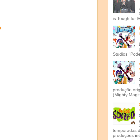
is Tough for 
o
Studios "Pode
produção ori
(Mighty Magis
temporadas d
produções iné