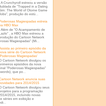
A Crunchyroll estreou a versão
dublada de "Trapped in a Dating
Sim: The World of Otome Game
Mobs", produção do estú...
Poderosas Magiespadas estreia
na HBO Max
Além de "O Acampamento de
Lazlo" , a HBO Max estreou a
produção do Cartoon Network
rosas Magiespadas" (Mi...
Assista ao primeiro episódio da
nova série do Cartoon Network
'Poderosas Magiespadas'
O Cartoon Network divulgou os
primeiros episódios da nova
ginal "Poderosas Magiespadas"
words), que po...
Cartoon Network anuncia suas
novidades para 2014/2015
O Cartoon Network divulgou seus
projetos para a programação
2014/2015, incluíndo novas
e séries em exibição e
di...