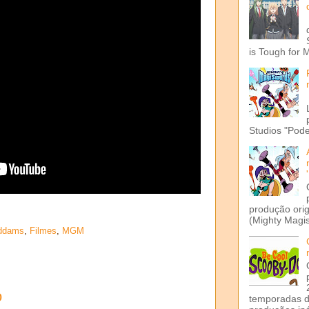
is Tough for 
Studios "Pode
produção ori
(Mighty Magis
Addams
,
Filmes
,
MGM
o
temporadas d