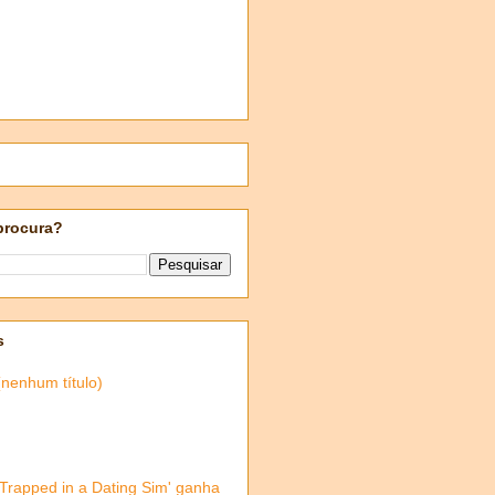
procura?
s
(nenhum título)
'Trapped in a Dating Sim' ganha