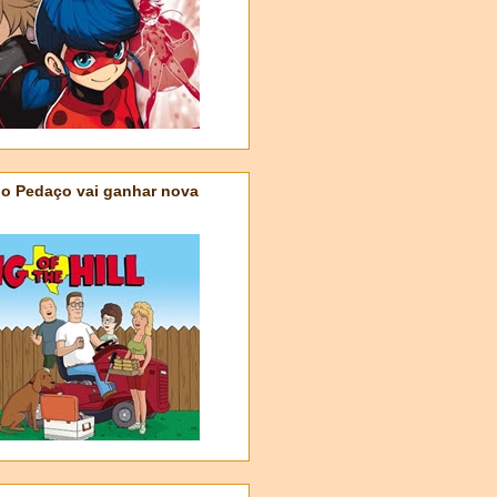
do Pedaço vai ganhar nova