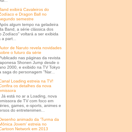
di...
Band exibirá Cavaleiros do
Zodíaco e Dragon Ball no
segundo semestre
Após algum tempo na geladeira
da Band, a série clássica dos
o Zodíaco" voltará a ser exibida
a part...
Autor de Naruto revela novidades
sobre o futuro da série
Publicado nas páginas da revista
japonesa Shonen Jump desde o
ano 2000, e exibido na TV Tokyo
a saga do personagem "Nar...
Canal Loading estreia na TV!
Confira os detalhes da nova
emissora
Já está no ar a Loading, nova
emissora de TV com foco em
séries, games, e-sports, animes e
ersos do entretenimen...
Desenho animado da 'Turma da
Mônica Jovem' estreia no
Cartoon Network em 2013