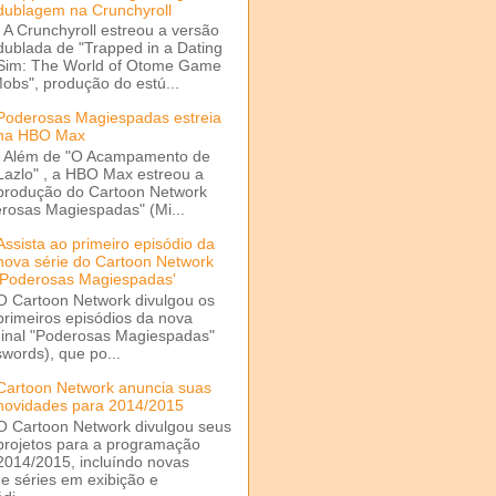
dublagem na Crunchyroll
A Crunchyroll estreou a versão
dublada de "Trapped in a Dating
Sim: The World of Otome Game
Mobs", produção do estú...
Poderosas Magiespadas estreia
na HBO Max
Além de "O Acampamento de
Lazlo" , a HBO Max estreou a
produção do Cartoon Network
rosas Magiespadas" (Mi...
Assista ao primeiro episódio da
nova série do Cartoon Network
'Poderosas Magiespadas'
O Cartoon Network divulgou os
primeiros episódios da nova
ginal "Poderosas Magiespadas"
words), que po...
Cartoon Network anuncia suas
novidades para 2014/2015
O Cartoon Network divulgou seus
projetos para a programação
2014/2015, incluíndo novas
e séries em exibição e