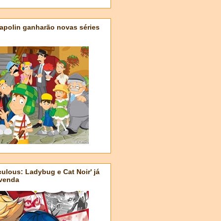
apolin ganharão novas séries
ulous: Ladybug e Cat Noir' já
-venda