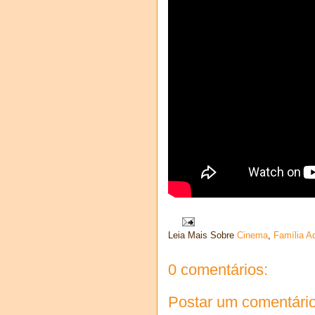
Leia Mais Sobre
Cinema
,
Família 
0 comentários:
Postar um comentári