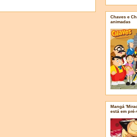
Chaves e Ch
animadas
Mangá 'Mirac
está em pré