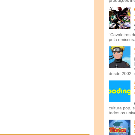
produções iné
"Cavaleiros d
pela emissora 
desde 2002, 
cultura pop, 
todos os univ