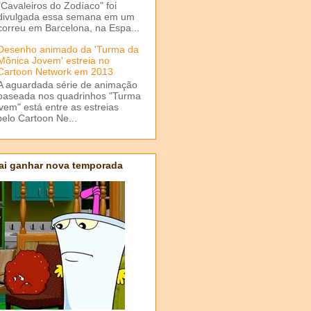
"Cavaleiros do Zodíaco" foi
divulgada essa semana em um
correu em Barcelona, na Espa...
Desenho animado da 'Turma da
Mônica Jovem' estreia no
Cartoon Network em 2013
A aguardada série de animação
baseada nos quadrinhos "Turma
em" está entre as estreias
elo Cartoon Ne...
ai ganhar nova temporada