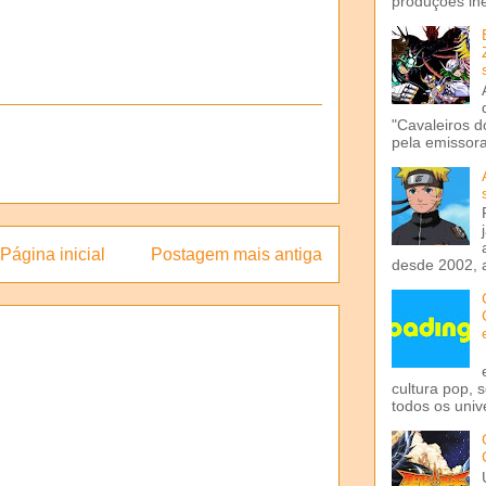
produções iné
"Cavaleiros d
pela emissora 
Página inicial
Postagem mais antiga
desde 2002, 
cultura pop, 
todos os univ