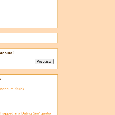
procura?
s
(nenhum título)
'Trapped in a Dating Sim' ganha