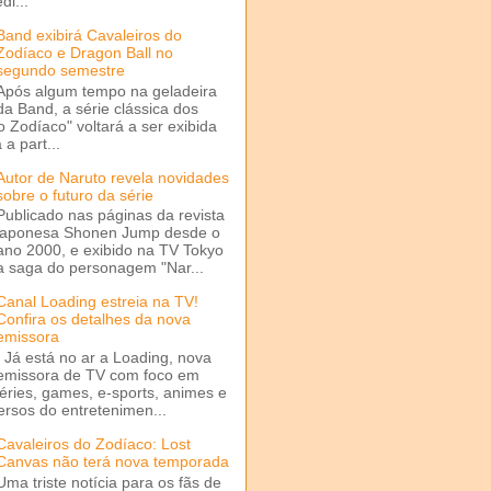
di...
Band exibirá Cavaleiros do
Zodíaco e Dragon Ball no
segundo semestre
Após algum tempo na geladeira
da Band, a série clássica dos
o Zodíaco" voltará a ser exibida
a part...
Autor de Naruto revela novidades
sobre o futuro da série
Publicado nas páginas da revista
japonesa Shonen Jump desde o
ano 2000, e exibido na TV Tokyo
a saga do personagem "Nar...
Canal Loading estreia na TV!
Confira os detalhes da nova
emissora
Já está no ar a Loading, nova
emissora de TV com foco em
séries, games, e-sports, animes e
ersos do entretenimen...
Cavaleiros do Zodíaco: Lost
Canvas não terá nova temporada
Uma triste notícia para os fãs de