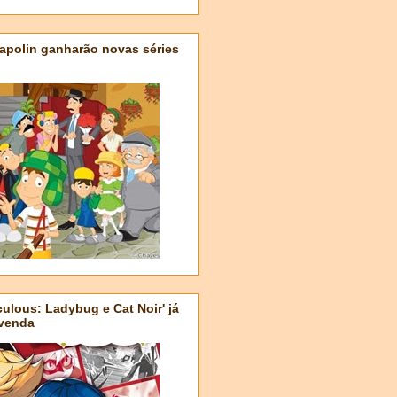
apolin ganharão novas séries
ulous: Ladybug e Cat Noir' já
-venda