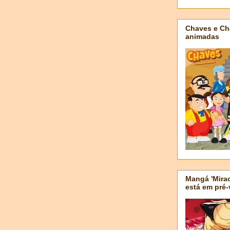
Chaves e Ch
animadas
Mangá 'Mirac
está em pré