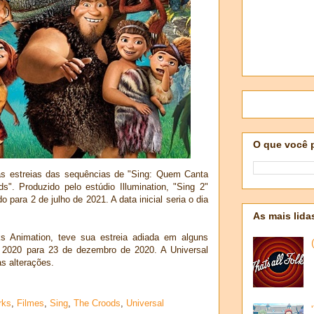
O que você 
as estreias das sequências de "Sing: Quem Canta
. Produzido pelo estúdio Illumination, "Sing 2"
para 2 de julho de 2021. A data inicial seria o dia
As mais lida
 Animation, teve sua estreia adiada em alguns
 2020 para 23 de dezembro de 2020. A Universal
s alterações.
rks
,
Filmes
,
Sing
,
The Croods
,
Universal