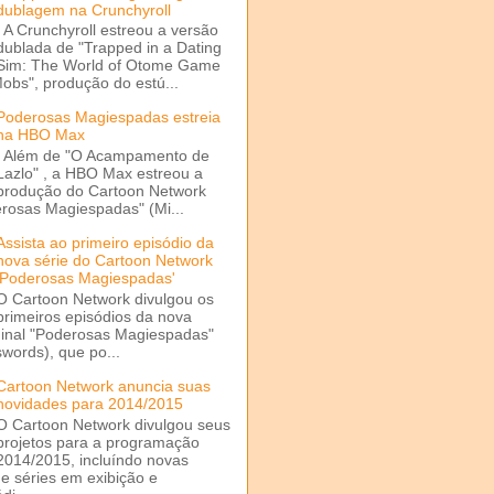
dublagem na Crunchyroll
A Crunchyroll estreou a versão
dublada de "Trapped in a Dating
Sim: The World of Otome Game
Mobs", produção do estú...
Poderosas Magiespadas estreia
na HBO Max
Além de "O Acampamento de
Lazlo" , a HBO Max estreou a
produção do Cartoon Network
rosas Magiespadas" (Mi...
Assista ao primeiro episódio da
nova série do Cartoon Network
'Poderosas Magiespadas'
O Cartoon Network divulgou os
primeiros episódios da nova
ginal "Poderosas Magiespadas"
words), que po...
Cartoon Network anuncia suas
novidades para 2014/2015
O Cartoon Network divulgou seus
projetos para a programação
2014/2015, incluíndo novas
e séries em exibição e