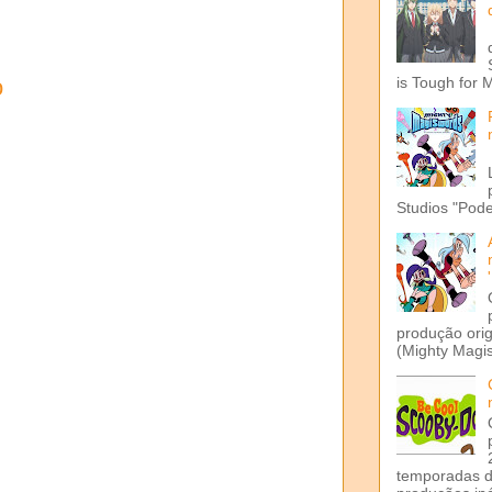
o
is Tough for 
Studios "Pode
produção ori
(Mighty Magis
temporadas d