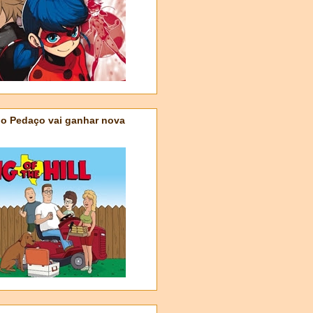
do Pedaço vai ganhar nova