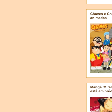
Chaves e Ch
animadas
Mangá 'Mirac
está em pré