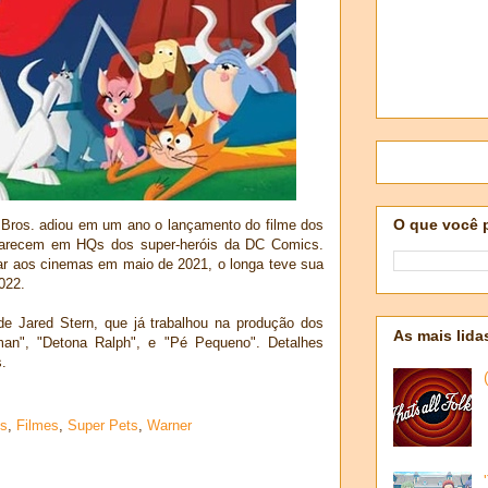
O que você 
 Bros. adiou em um ano o lançamento do filme dos
parecem em HQs dos super-heróis da DC Comics.
ar aos cinemas em maio de 2021, o longa teve sua
022.
 de Jared Stern, que já trabalhou na produção dos
As mais lida
man", "Detona Ralph", e "Pé Pequeno". Detalhes
s.
s
,
Filmes
,
Super Pets
,
Warner