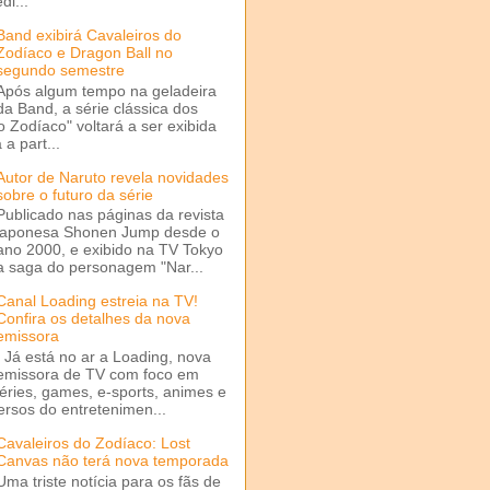
di...
Band exibirá Cavaleiros do
Zodíaco e Dragon Ball no
segundo semestre
Após algum tempo na geladeira
da Band, a série clássica dos
o Zodíaco" voltará a ser exibida
a part...
Autor de Naruto revela novidades
sobre o futuro da série
Publicado nas páginas da revista
japonesa Shonen Jump desde o
ano 2000, e exibido na TV Tokyo
a saga do personagem "Nar...
Canal Loading estreia na TV!
Confira os detalhes da nova
emissora
Já está no ar a Loading, nova
emissora de TV com foco em
séries, games, e-sports, animes e
ersos do entretenimen...
Cavaleiros do Zodíaco: Lost
Canvas não terá nova temporada
Uma triste notícia para os fãs de