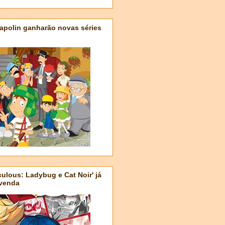
apolin ganharão novas séries
ulous: Ladybug e Cat Noir' já
-venda