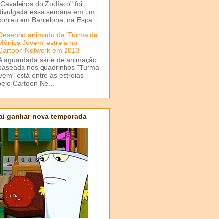
"Cavaleiros do Zodíaco" foi
divulgada essa semana em um
correu em Barcelona, na Espa...
Desenho animado da 'Turma da
Mônica Jovem' estreia no
Cartoon Network em 2013
A aguardada série de animação
baseada nos quadrinhos "Turma
em" está entre as estreias
elo Cartoon Ne...
ai ganhar nova temporada