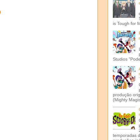
o
is Tough for 
Studios "Pode
produção ori
(Mighty Magis
temporadas d