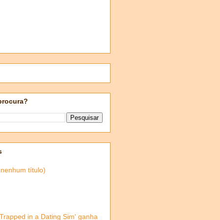
procura?
s
(nenhum título)
'Trapped in a Dating Sim' ganha