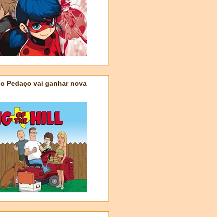
do Pedaço vai ganhar nova