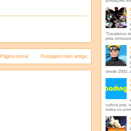
produções iné
"Cavaleiros d
pela emissora 
Página inicial
Postagem mais antiga
desde 2002, 
cultura pop, 
todos os univ