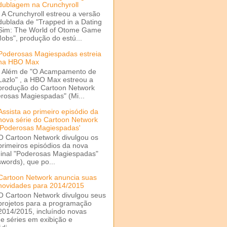
dublagem na Crunchyroll
A Crunchyroll estreou a versão
dublada de "Trapped in a Dating
Sim: The World of Otome Game
Mobs", produção do estú...
Poderosas Magiespadas estreia
na HBO Max
Além de "O Acampamento de
Lazlo" , a HBO Max estreou a
produção do Cartoon Network
rosas Magiespadas" (Mi...
Assista ao primeiro episódio da
nova série do Cartoon Network
'Poderosas Magiespadas'
O Cartoon Network divulgou os
primeiros episódios da nova
ginal "Poderosas Magiespadas"
words), que po...
Cartoon Network anuncia suas
novidades para 2014/2015
O Cartoon Network divulgou seus
projetos para a programação
2014/2015, incluíndo novas
e séries em exibição e