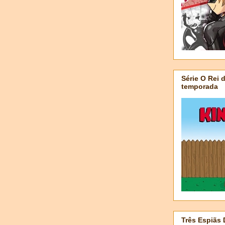
Série O Rei 
temporada
Três Espiãs