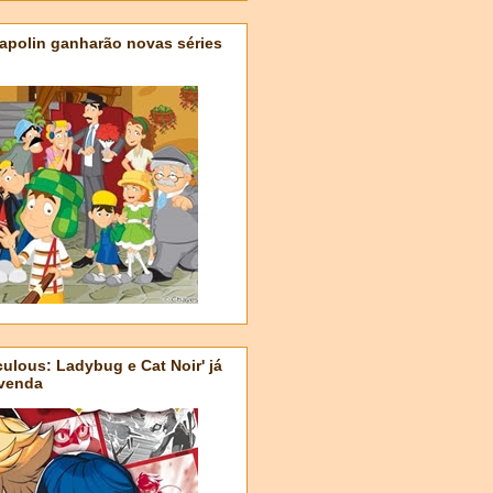
apolin ganharão novas séries
ulous: Ladybug e Cat Noir' já
-venda