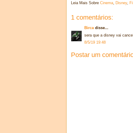
Leia Mais Sobre
Cinema
,
Disney
,
F
1 comentários:
Birca
disse...
sera que a disney vai cance
8/5/19 19:48
Postar um comentári