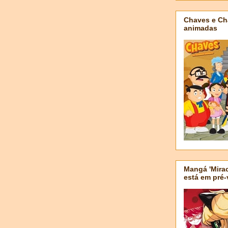
Chaves e Ch
animadas
Mangá 'Mirac
está em pré