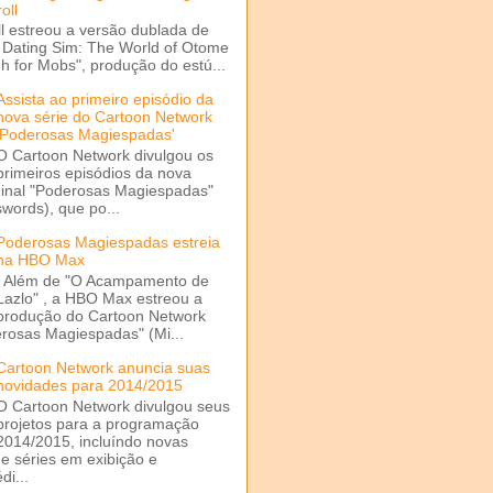
oll
l estreou a versão dublada de
a Dating Sim: The World of Otome
 for Mobs", produção do estú...
Assista ao primeiro episódio da
nova série do Cartoon Network
'Poderosas Magiespadas'
O Cartoon Network divulgou os
primeiros episódios da nova
ginal "Poderosas Magiespadas"
words), que po...
Poderosas Magiespadas estreia
na HBO Max
Além de "O Acampamento de
Lazlo" , a HBO Max estreou a
produção do Cartoon Network
rosas Magiespadas" (Mi...
Cartoon Network anuncia suas
novidades para 2014/2015
O Cartoon Network divulgou seus
projetos para a programação
2014/2015, incluíndo novas
e séries em exibição e
di...