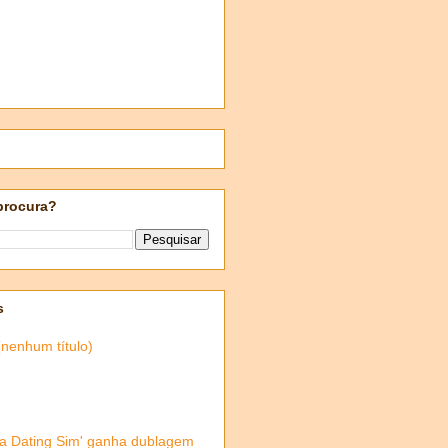
procura?
s
(nenhum título)
 a Dating Sim' ganha dublagem