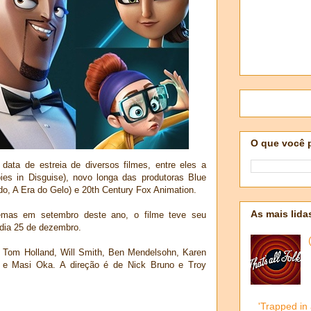
O que você 
ata de estreia de diversos filmes, entre eles a
es in Disguise), novo longa das produtoras Blue
do, A Era do Gelo) e 20th Century Fox Animation.
As mais lida
emas em setembro deste ano, o filme teve seu
dia 25 de dezembro.
 Tom Holland, Will Smith, Ben Mendelsohn, Karen
d e Masi Oka. A direção é de Nick Bruno e Troy
'Trapped in