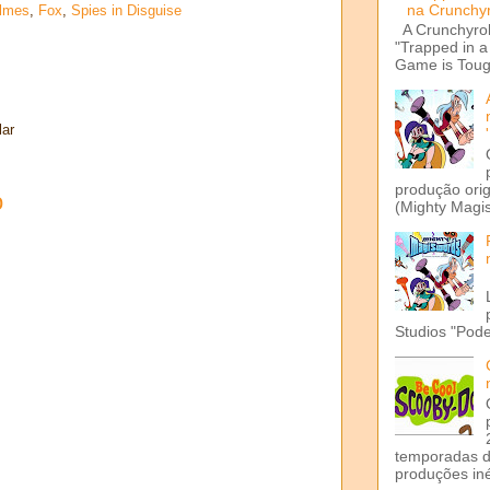
na Crunchyr
ilmes
,
Fox
,
Spies in Disguise
A Crunchyrol
"Trapped in 
Game is Tough
lar
produção ori
o
(Mighty Magis
Studios "Pode
temporadas d
produções iné