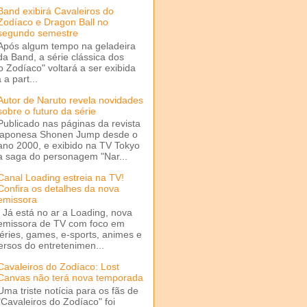
Band exibirá Cavaleiros do
Zodíaco e Dragon Ball no
segundo semestre
Após algum tempo na geladeira
da Band, a série clássica dos
o Zodíaco" voltará a ser exibida
a part...
Autor de Naruto revela novidades
sobre o futuro da série
Publicado nas páginas da revista
japonesa Shonen Jump desde o
ano 2000, e exibido na TV Tokyo
a saga do personagem "Nar...
Canal Loading estreia na TV!
Confira os detalhes da nova
emissora
Já está no ar a Loading, nova
emissora de TV com foco em
séries, games, e-sports, animes e
ersos do entretenimen...
Cavaleiros do Zodíaco: Lost
Canvas não terá nova temporada
Uma triste notícia para os fãs de
"Cavaleiros do Zodíaco" foi