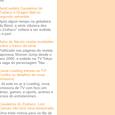
di...
Band exibirá Cavaleiros do
Zodíaco e Dragon Ball no
segundo semestre
Após algum tempo na geladeira
da Band, a série clássica dos
o Zodíaco" voltará a ser exibida
a part...
Autor de Naruto revela novidades
sobre o futuro da série
Publicado nas páginas da revista
japonesa Shonen Jump desde o
ano 2000, e exibido na TV Tokyo
a saga do personagem "Nar...
Canal Loading estreia na TV!
Confira os detalhes da nova
emissora
Já está no ar a Loading, nova
emissora de TV com foco em
séries, games, e-sports, animes e
ersos do entretenimen...
Cavaleiros do Zodíaco: Lost
Canvas não terá nova temporada
Uma triste notícia para os fãs de