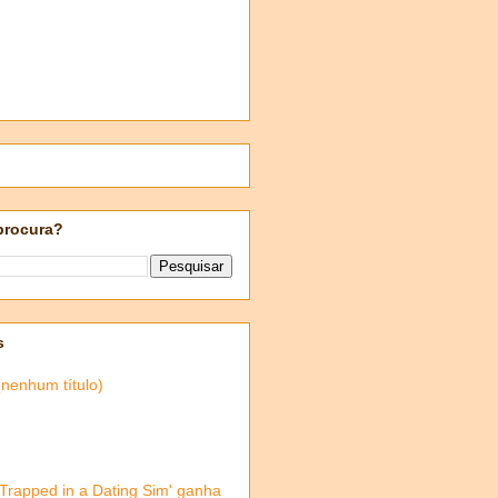
procura?
s
(nenhum título)
'Trapped in a Dating Sim' ganha