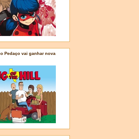
do Pedaço vai ganhar nova