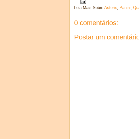
Leia Mais Sobre
Asterix
,
Panini
,
Qu
0 comentários:
Postar um comentári