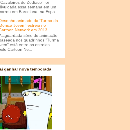
"Cavaleiros do Zodíaco" foi
divulgada essa semana em um
correu em Barcelona, na Espa...
Desenho animado da 'Turma da
Mônica Jovem' estreia no
Cartoon Network em 2013
A aguardada série de animação
baseada nos quadrinhos "Turma
em" está entre as estreias
elo Cartoon Ne...
ai ganhar nova temporada