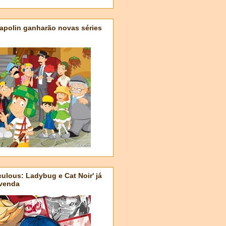
apolin ganharão novas séries
ulous: Ladybug e Cat Noir' já
-venda