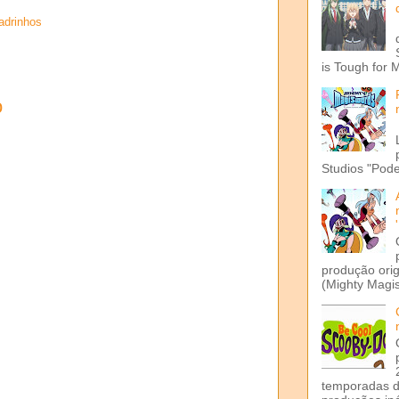
adrinhos
is Tough for 
o
Studios "Pode
produção ori
(Mighty Magis
temporadas d