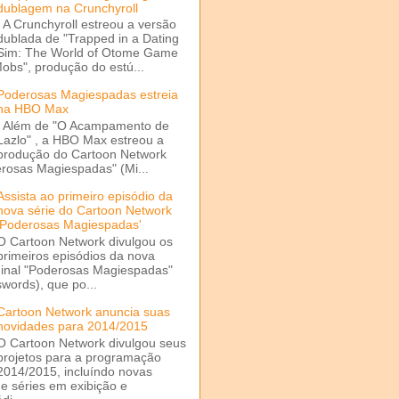
dublagem na Crunchyroll
A Crunchyroll estreou a versão
dublada de "Trapped in a Dating
Sim: The World of Otome Game
Mobs", produção do estú...
Poderosas Magiespadas estreia
na HBO Max
Além de "O Acampamento de
Lazlo" , a HBO Max estreou a
produção do Cartoon Network
rosas Magiespadas" (Mi...
Assista ao primeiro episódio da
nova série do Cartoon Network
'Poderosas Magiespadas'
O Cartoon Network divulgou os
primeiros episódios da nova
ginal "Poderosas Magiespadas"
words), que po...
Cartoon Network anuncia suas
novidades para 2014/2015
O Cartoon Network divulgou seus
projetos para a programação
2014/2015, incluíndo novas
e séries em exibição e