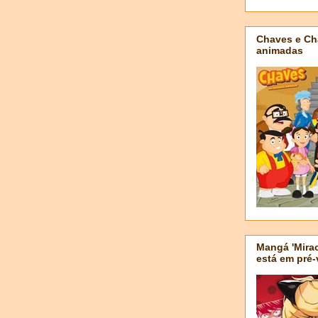
Chaves e Ch
animadas
Mangá 'Mirac
está em pré