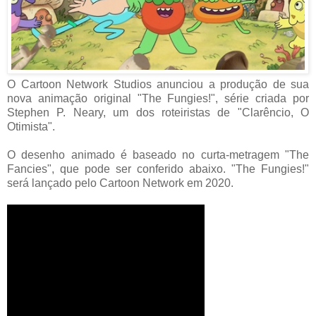
O Cartoon Network Studios anunciou a produção de sua
nova animação original "The Fungies!", série criada por
Stephen P. Neary, um dos roteiristas de "Clarêncio, O
Otimista".
O desenho animado é baseado no curta-metragem "The
Fancies", que pode ser conferido abaixo. "The Fungies!"
será lançado pelo Cartoon Network em 2020.