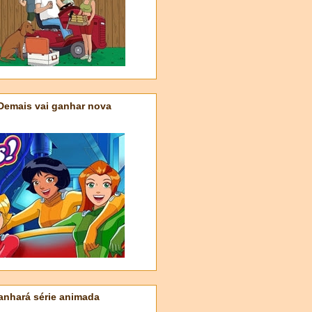
 Demais vai ganhar nova
nhará série animada