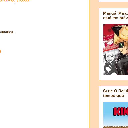
Horseman
,
Undone
Mangá 'Mirac
está em pré
onferida.
o
Série O Rei 
temporada