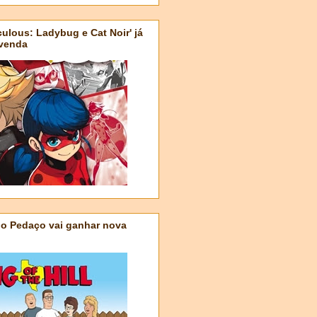
ulous: Ladybug e Cat Noir' já
-venda
do Pedaço vai ganhar nova