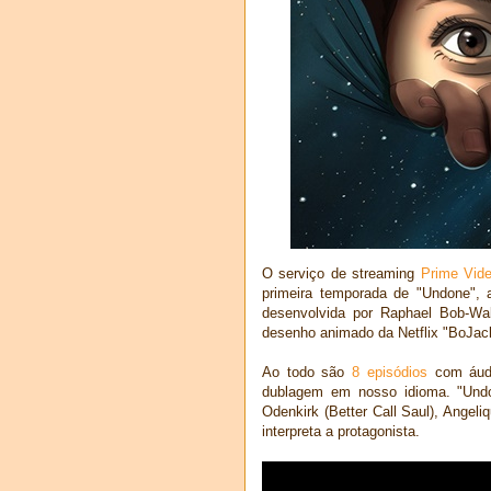
O serviço de streaming
Prime Vid
primeira temporada de "Undone", a
desenvolvida por Raphael Bob-Wak
desenho animado da Netflix "BoJa
Ao todo são
8 episódios
com áudi
dublagem em nosso idioma. "Undo
Odenkirk (Better Call Saul), Angeli
interpreta a protagonista.