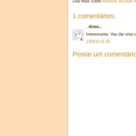
Leia Mais Sobre
Amazon
,
BoJack 
1 comentários:
.
disse...
Interessante. Vou dar uma c
13/9/19 11:29
Postar um comentári