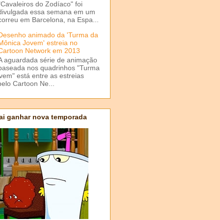
"Cavaleiros do Zodíaco" foi
divulgada essa semana em um
correu em Barcelona, na Espa...
Desenho animado da 'Turma da
Mônica Jovem' estreia no
Cartoon Network em 2013
A aguardada série de animação
baseada nos quadrinhos "Turma
em" está entre as estreias
elo Cartoon Ne...
ai ganhar nova temporada