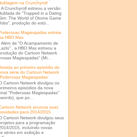
dublagem na Crunchyroll
A Crunchyroll estreou a versão
dublada de "Trapped in a Dating
Sim: The World of Otome Game
Mobs", produção do estú...
Poderosas Magiespadas estreia
na HBO Max
Além de "O Acampamento de
Lazlo" , a HBO Max estreou a
produção do Cartoon Network
rosas Magiespadas" (Mi...
Assista ao primeiro episódio da
nova série do Cartoon Network
'Poderosas Magiespadas'
O Cartoon Network divulgou os
primeiros episódios da nova
ginal "Poderosas Magiespadas"
words), que po...
Cartoon Network anuncia suas
novidades para 2014/2015
O Cartoon Network divulgou seus
projetos para a programação
2014/2015, incluíndo novas
e séries em exibição e