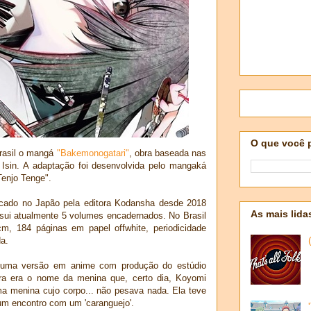
O que você 
Brasil o mangá
"Bakemonogatari"
, obra baseada nas
o Isin. A adaptação foi desenvolvida pelo mangaká
Tenjo Tenge".
icado no Japão pela editora Kodansha desde 2018
As mais lida
sui atualmente 5 volumes encadernados. No Brasil
m, 184 páginas em papel offwhite, periodicidade
da.
uma versão em anime com produção do estúdio
ara era o nome da menina que, certo dia, Koyomi
a menina cujo corpo... não pesava nada. Ela teve
um encontro com um 'caranguejo'.