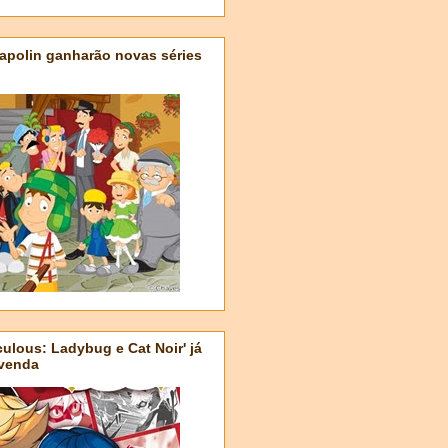
apolin ganharão novas séries
ulous: Ladybug e Cat Noir' já
-venda