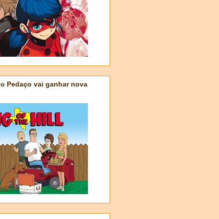
do Pedaço vai ganhar nova