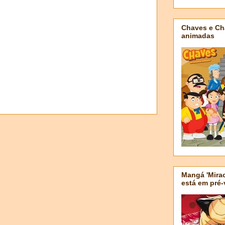
Chaves e Ch
animadas
Mangá 'Mirac
está em pré