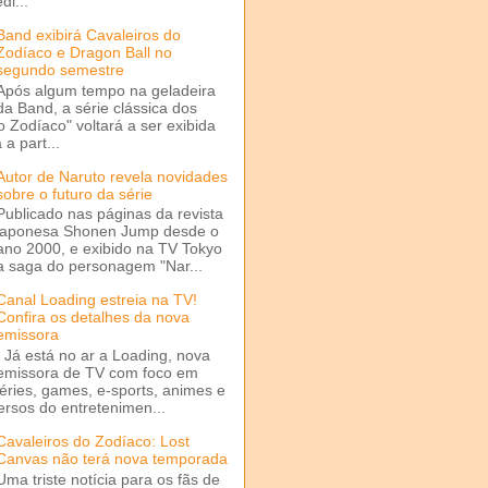
di...
Band exibirá Cavaleiros do
Zodíaco e Dragon Ball no
segundo semestre
Após algum tempo na geladeira
da Band, a série clássica dos
o Zodíaco" voltará a ser exibida
a part...
Autor de Naruto revela novidades
sobre o futuro da série
Publicado nas páginas da revista
japonesa Shonen Jump desde o
ano 2000, e exibido na TV Tokyo
a saga do personagem "Nar...
Canal Loading estreia na TV!
Confira os detalhes da nova
emissora
Já está no ar a Loading, nova
emissora de TV com foco em
séries, games, e-sports, animes e
ersos do entretenimen...
Cavaleiros do Zodíaco: Lost
Canvas não terá nova temporada
Uma triste notícia para os fãs de