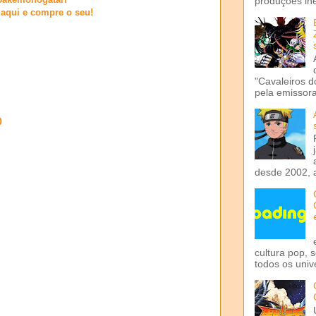
produções iné
 aqui e compre o seu!
"Cavaleiros d
pela emissora 
o
desde 2002, 
cultura pop, 
todos os univ