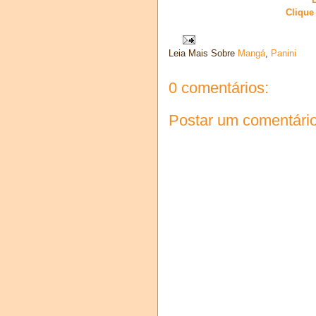
Clique
Leia Mais Sobre
Mangá
,
Panini
0 comentários:
Postar um comentári