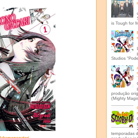
is Tough for 
Studios "Pode
produção ori
(Mighty Magis
temporadas d
Bakemonogatari