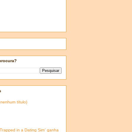
procura?
s
(nenhum título)
'Trapped in a Dating Sim' ganha