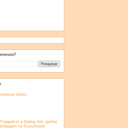
procura?
s
(nenhum título)
'Trapped in a Dating Sim' ganha
dublagem na Crunchyroll