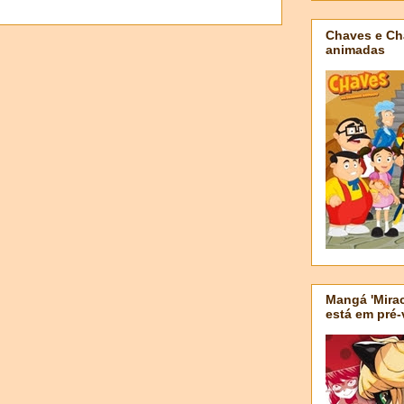
Chaves e Ch
animadas
Mangá 'Mirac
está em pré