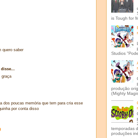
is Tough for 
m quero saber
Studios "Pode
disse...
 graça
produção ori
(Mighty Magis
a dos poucas memória que tem para cria esse
quinha por conta disso
o
temporadas d
produções iné