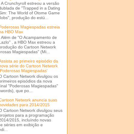
A Crunchyroll estreou a versão
dublada de "Trapped in a Dating
Sim: The World of Otome Game
Mobs", produção do estú...
Poderosas Magiespadas estreia
na HBO Max
Além de "O Acampamento de
Lazlo" , a HBO Max estreou a
produção do Cartoon Network
rosas Magiespadas" (Mi...
Assista ao primeiro episódio da
nova série do Cartoon Network
'Poderosas Magiespadas'
O Cartoon Network divulgou os
primeiros episódios da nova
ginal "Poderosas Magiespadas"
words), que po...
Cartoon Network anuncia suas
novidades para 2014/2015
O Cartoon Network divulgou seus
projetos para a programação
2014/2015, incluíndo novas
e séries em exibição e
di...