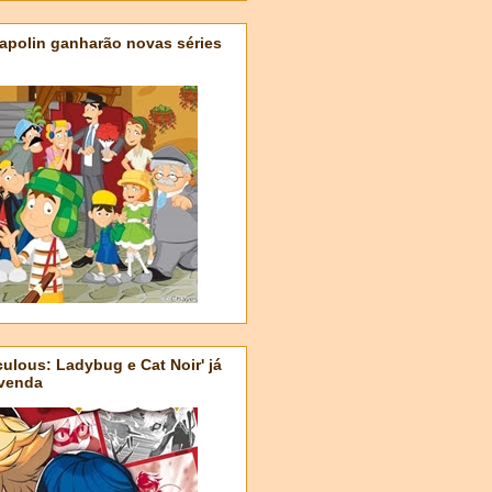
apolin ganharão novas séries
ulous: Ladybug e Cat Noir' já
-venda