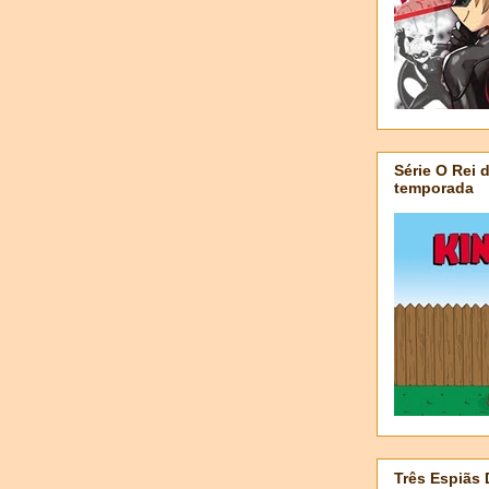
Série O Rei 
temporada
Três Espiãs