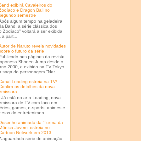
Band exibirá Cavaleiros do
Zodíaco e Dragon Ball no
segundo semestre
Após algum tempo na geladeira
da Band, a série clássica dos
o Zodíaco" voltará a ser exibida
a part...
Autor de Naruto revela novidades
sobre o futuro da série
Publicado nas páginas da revista
japonesa Shonen Jump desde o
ano 2000, e exibido na TV Tokyo
a saga do personagem "Nar...
Canal Loading estreia na TV!
Confira os detalhes da nova
emissora
Já está no ar a Loading, nova
emissora de TV com foco em
séries, games, e-sports, animes e
ersos do entretenimen...
Desenho animado da 'Turma da
Mônica Jovem' estreia no
Cartoon Network em 2013
A aguardada série de animação