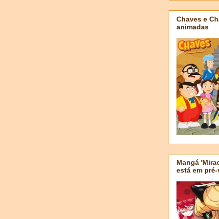
Chaves e Ch
animadas
Mangá 'Mirac
está em pré