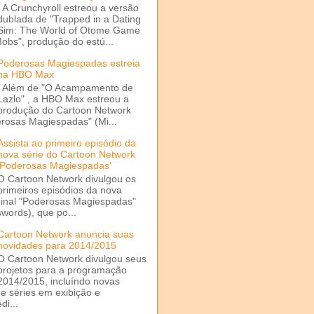
A Crunchyroll estreou a versão
dublada de "Trapped in a Dating
Sim: The World of Otome Game
Mobs", produção do estú...
Poderosas Magiespadas estreia
na HBO Max
Além de "O Acampamento de
Lazlo" , a HBO Max estreou a
produção do Cartoon Network
rosas Magiespadas" (Mi...
Assista ao primeiro episódio da
nova série do Cartoon Network
'Poderosas Magiespadas'
O Cartoon Network divulgou os
primeiros episódios da nova
ginal "Poderosas Magiespadas"
words), que po...
Cartoon Network anuncia suas
novidades para 2014/2015
O Cartoon Network divulgou seus
projetos para a programação
2014/2015, incluíndo novas
e séries em exibição e
di...