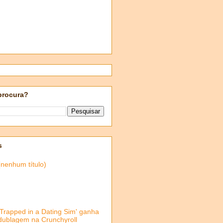
procura?
s
(nenhum título)
'Trapped in a Dating Sim' ganha
dublagem na Crunchyroll