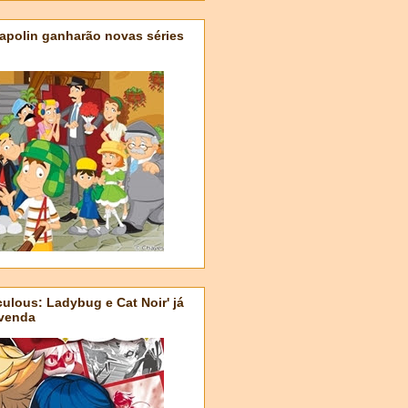
apolin ganharão novas séries
ulous: Ladybug e Cat Noir' já
-venda