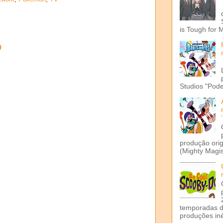
is Tough for 
o
Studios "Pode
produção ori
(Mighty Magis
temporadas d
produções iné