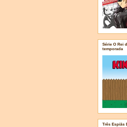
Série O Rei 
temporada
Três Espiãs