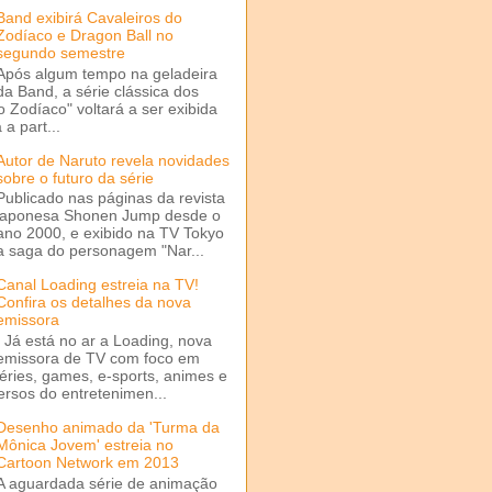
Band exibirá Cavaleiros do
Zodíaco e Dragon Ball no
segundo semestre
Após algum tempo na geladeira
da Band, a série clássica dos
o Zodíaco" voltará a ser exibida
a part...
Autor de Naruto revela novidades
sobre o futuro da série
Publicado nas páginas da revista
japonesa Shonen Jump desde o
ano 2000, e exibido na TV Tokyo
a saga do personagem "Nar...
Canal Loading estreia na TV!
Confira os detalhes da nova
emissora
Já está no ar a Loading, nova
emissora de TV com foco em
séries, games, e-sports, animes e
ersos do entretenimen...
Desenho animado da 'Turma da
Mônica Jovem' estreia no
Cartoon Network em 2013
A aguardada série de animação