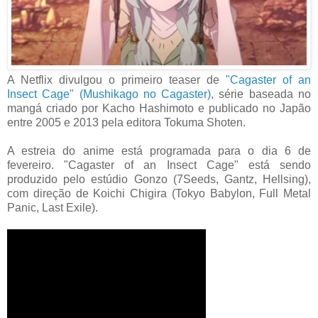
A Netflix divulgou o primeiro teaser de
"Cagaster of an
Insect Cage" (Mushikago no Cagaster)
, série baseada no
mangá criado por Kacho Hashimoto e publicado no Japão
entre 2005 e 2013 pela editora Tokuma Shoten.
A estreia do anime está programada para o dia 6 de
fevereiro. "Cagaster of an Insect Cage" está sendo
produzido pelo estúdio Gonzo (7Seeds, Gantz, Hellsing),
com direção de Koichi Chigira (Tokyo Babylon, Full Metal
Panic, Last Exile).