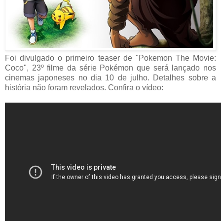
Foi divulgado o primeiro teaser de "Pokemon The Movie:
Coco", 23º filme da série Pokémon que será lançado nos
cinemas japoneses no dia 10 de julho. Detalhes sobre a
história não foram revelados. Confira o vídeo: