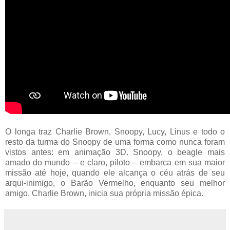
O longa traz Charlie Brown, Snoopy, Lucy, Linus e todo o
resto da turma do Snoopy de uma forma como nunca foram
vistos antes: em animação 3D. Snoopy, o beagle mais
amado do mundo – e claro, piloto – embarca em sua maior
missão até hoje, quando ele alcança o céu atrás de seu
arqui-inimigo, o Barão Vermelho, enquanto seu melhor
amigo, Charlie Brown, inicia sua própria missão épica.