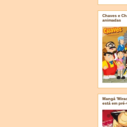
Chaves e Ch
animadas
Mangá 'Mirac
está em pré