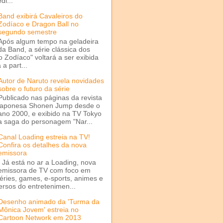
di...
Band exibirá Cavaleiros do
Zodíaco e Dragon Ball no
segundo semestre
Após algum tempo na geladeira
da Band, a série clássica dos
o Zodíaco" voltará a ser exibida
a part...
Autor de Naruto revela novidades
sobre o futuro da série
Publicado nas páginas da revista
japonesa Shonen Jump desde o
ano 2000, e exibido na TV Tokyo
a saga do personagem "Nar...
Canal Loading estreia na TV!
Confira os detalhes da nova
emissora
Já está no ar a Loading, nova
emissora de TV com foco em
séries, games, e-sports, animes e
ersos do entretenimen...
Desenho animado da 'Turma da
Mônica Jovem' estreia no
Cartoon Network em 2013