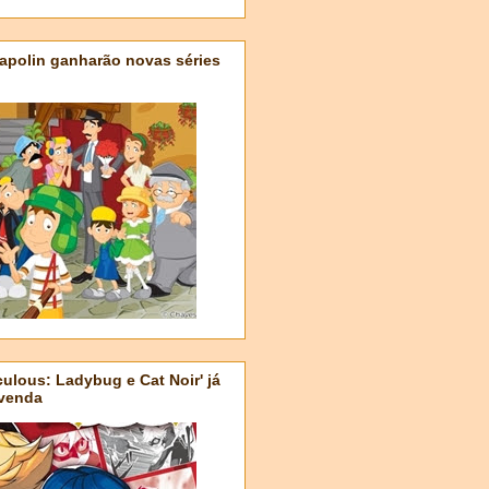
apolin ganharão novas séries
ulous: Ladybug e Cat Noir' já
-venda