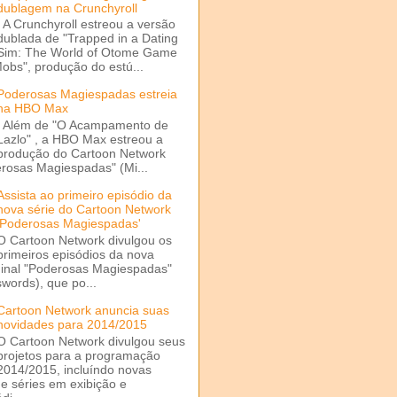
dublagem na Crunchyroll
A Crunchyroll estreou a versão
dublada de "Trapped in a Dating
Sim: The World of Otome Game
Mobs", produção do estú...
Poderosas Magiespadas estreia
na HBO Max
Além de "O Acampamento de
Lazlo" , a HBO Max estreou a
produção do Cartoon Network
rosas Magiespadas" (Mi...
Assista ao primeiro episódio da
nova série do Cartoon Network
'Poderosas Magiespadas'
O Cartoon Network divulgou os
primeiros episódios da nova
ginal "Poderosas Magiespadas"
words), que po...
Cartoon Network anuncia suas
novidades para 2014/2015
O Cartoon Network divulgou seus
projetos para a programação
2014/2015, incluíndo novas
e séries em exibição e