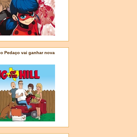
do Pedaço vai ganhar nova