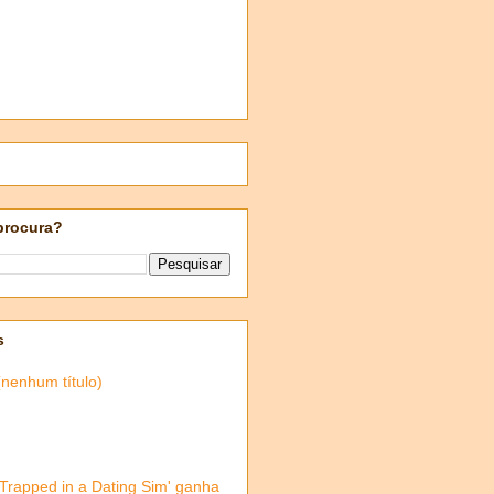
procura?
s
(nenhum título)
'Trapped in a Dating Sim' ganha