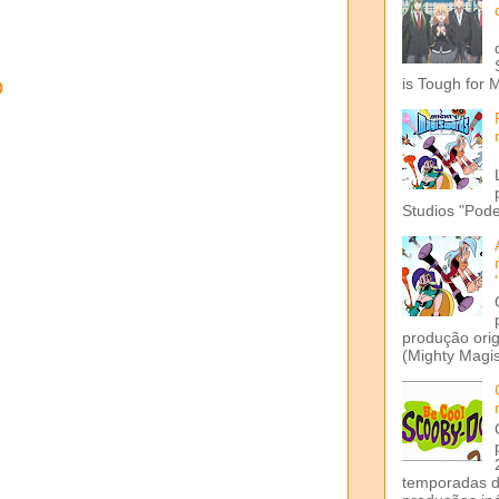
o
is Tough for 
Studios "Pode
produção ori
(Mighty Magis
temporadas d