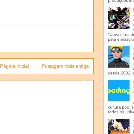
produções iné
"Cavaleiros d
pela emissora 
Página inicial
Postagem mais antiga
desde 2002, 
cultura pop, 
todos os univ