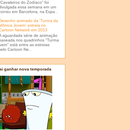
"Cavaleiros do Zodíaco" foi
divulgada essa semana em um
correu em Barcelona, na Espa...
Desenho animado da 'Turma da
Mônica Jovem' estreia no
Cartoon Network em 2013
A aguardada série de animação
baseada nos quadrinhos "Turma
em" está entre as estreias
elo Cartoon Ne...
ai ganhar nova temporada