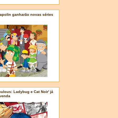
apolin ganharão novas séries
ulous: Ladybug e Cat Noir' já
-venda