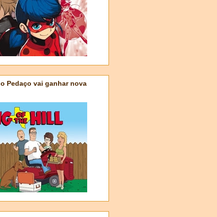
do Pedaço vai ganhar nova