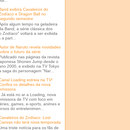
di...
Band exibirá Cavaleiros do
Zodíaco e Dragon Ball no
segundo semestre
Após algum tempo na geladeira
da Band, a série clássica dos
o Zodíaco" voltará a ser exibida
a part...
Autor de Naruto revela novidades
sobre o futuro da série
Publicado nas páginas da revista
japonesa Shonen Jump desde o
ano 2000, e exibido na TV Tokyo
a saga do personagem "Nar...
Canal Loading estreia na TV!
Confira os detalhes da nova
emissora
Já está no ar a Loading, nova
emissora de TV com foco em
séries, games, e-sports, animes e
ersos do entretenimen...
Cavaleiros do Zodíaco: Lost
Canvas não terá nova temporada
Uma triste notícia para os fãs de