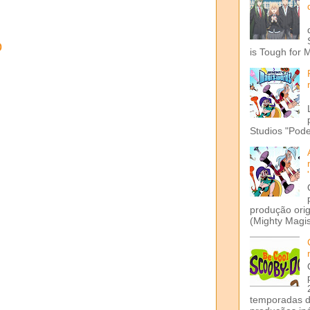
o
is Tough for 
Studios "Pode
produção ori
(Mighty Magis
temporadas d