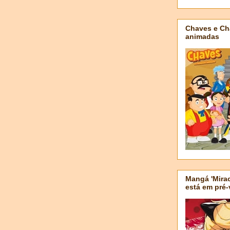
Chaves e Ch
animadas
Mangá 'Mirac
está em pré