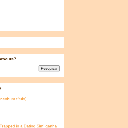
procura?
s
(nenhum título)
'Trapped in a Dating Sim' ganha