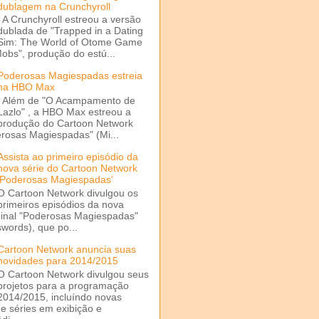
dublagem na Crunchyroll
A Crunchyroll estreou a versão
dublada de "Trapped in a Dating
Sim: The World of Otome Game
Mobs", produção do estú...
Poderosas Magiespadas estreia
na HBO Max
Além de "O Acampamento de
Lazlo" , a HBO Max estreou a
produção do Cartoon Network
rosas Magiespadas" (Mi...
Assista ao primeiro episódio da
nova série do Cartoon Network
'Poderosas Magiespadas'
O Cartoon Network divulgou os
primeiros episódios da nova
ginal "Poderosas Magiespadas"
words), que po...
Cartoon Network anuncia suas
novidades para 2014/2015
O Cartoon Network divulgou seus
projetos para a programação
2014/2015, incluíndo novas
e séries em exibição e