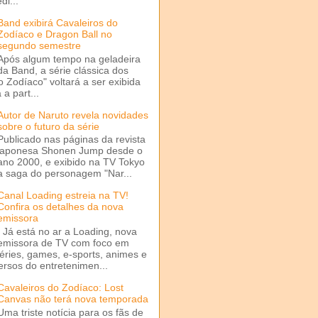
di...
Band exibirá Cavaleiros do
Zodíaco e Dragon Ball no
segundo semestre
Após algum tempo na geladeira
da Band, a série clássica dos
o Zodíaco" voltará a ser exibida
a part...
Autor de Naruto revela novidades
sobre o futuro da série
Publicado nas páginas da revista
japonesa Shonen Jump desde o
ano 2000, e exibido na TV Tokyo
a saga do personagem "Nar...
Canal Loading estreia na TV!
Confira os detalhes da nova
emissora
Já está no ar a Loading, nova
emissora de TV com foco em
séries, games, e-sports, animes e
ersos do entretenimen...
Cavaleiros do Zodíaco: Lost
Canvas não terá nova temporada
Uma triste notícia para os fãs de