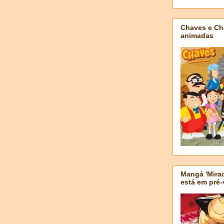
Chaves e Ch
animadas
Mangá 'Mirac
está em pré