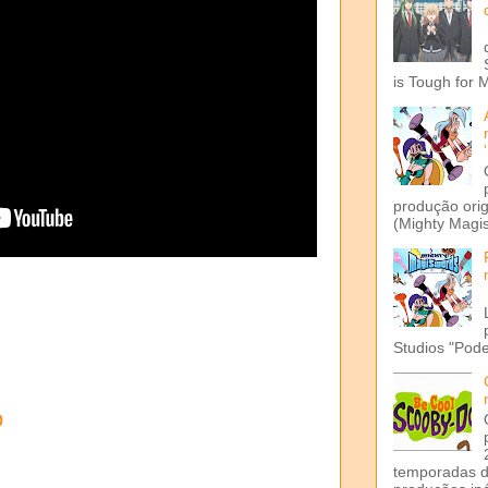
is Tough for 
produção ori
(Mighty Magis
Studios "Pode
o
temporadas d