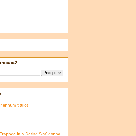
procura?
s
(nenhum título)
'Trapped in a Dating Sim' ganha