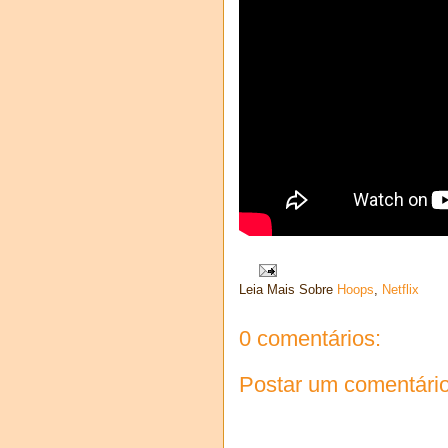
Leia Mais Sobre
Hoops
,
Netflix
0 comentários:
Postar um comentári