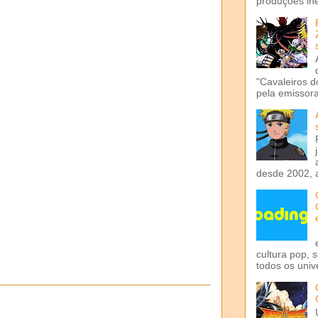
produções iné
"Cavaleiros d
pela emissora 
desde 2002, 
cultura pop, 
todos os univ