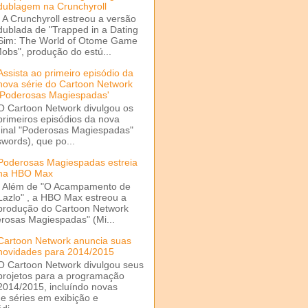
dublagem na Crunchyroll
A Crunchyroll estreou a versão
dublada de "Trapped in a Dating
Sim: The World of Otome Game
Mobs", produção do estú...
Assista ao primeiro episódio da
nova série do Cartoon Network
'Poderosas Magiespadas'
O Cartoon Network divulgou os
primeiros episódios da nova
ginal "Poderosas Magiespadas"
words), que po...
Poderosas Magiespadas estreia
na HBO Max
Além de "O Acampamento de
Lazlo" , a HBO Max estreou a
produção do Cartoon Network
rosas Magiespadas" (Mi...
Cartoon Network anuncia suas
novidades para 2014/2015
O Cartoon Network divulgou seus
projetos para a programação
2014/2015, incluíndo novas
e séries em exibição e