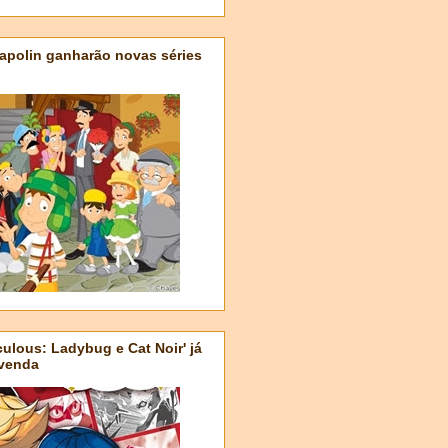
apolin ganharão novas séries
ulous: Ladybug e Cat Noir' já
-venda