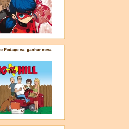
do Pedaço vai ganhar nova