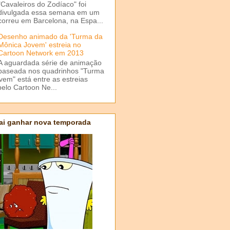
"Cavaleiros do Zodíaco" foi
divulgada essa semana em um
correu em Barcelona, na Espa...
Desenho animado da 'Turma da
Mônica Jovem' estreia no
Cartoon Network em 2013
A aguardada série de animação
baseada nos quadrinhos "Turma
em" está entre as estreias
elo Cartoon Ne...
ai ganhar nova temporada