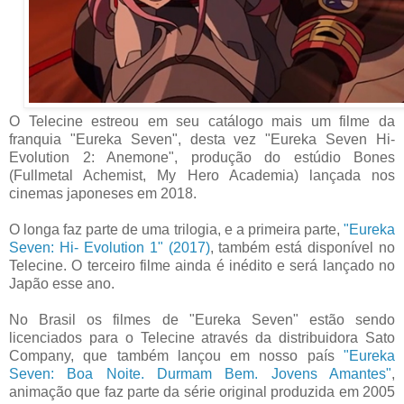
O Telecine estreou em seu catálogo mais um filme da
franquia "Eureka Seven", desta vez "Eureka Seven Hi-
Evolution 2: Anemone", produção do estúdio Bones
(Fullmetal Achemist, My Hero Academia) lançada nos
cinemas japoneses em 2018.
O longa faz parte de uma trilogia, e a primeira parte,
"Eureka
Seven: Hi- Evolution 1" (2017)
, também está disponível no
Telecine. O terceiro filme ainda é inédito e será lançado no
Japão esse ano.
No Brasil os filmes de "Eureka Seven" estão sendo
licenciados para o Telecine através da distribuidora Sato
Company, que também lançou em nosso país
"Eureka
Seven: Boa Noite. Durmam Bem. Jovens Amantes"
,
animação que faz parte da série original produzida em 2005