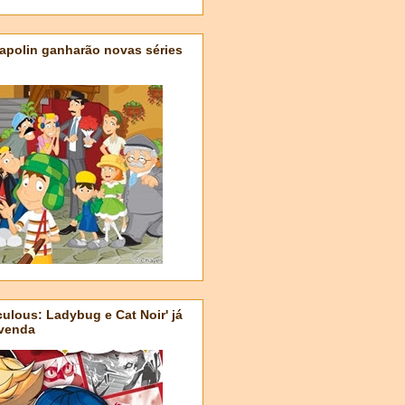
apolin ganharão novas séries
ulous: Ladybug e Cat Noir' já
-venda