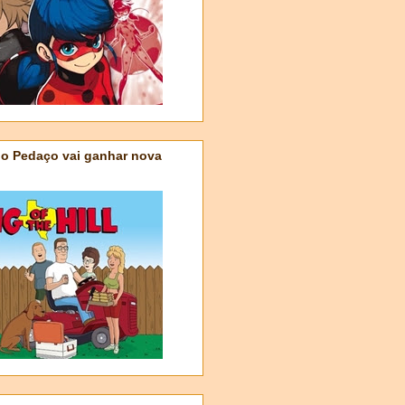
do Pedaço vai ganhar nova