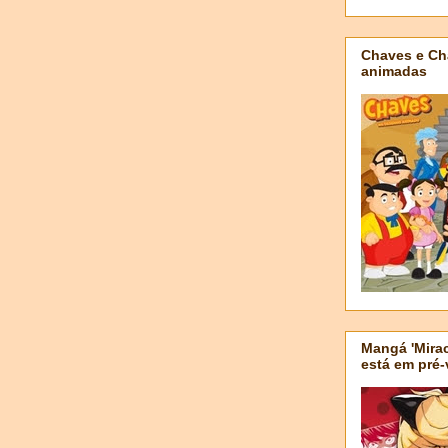
Chaves e Ch
animadas
Mangá 'Mirac
está em pré