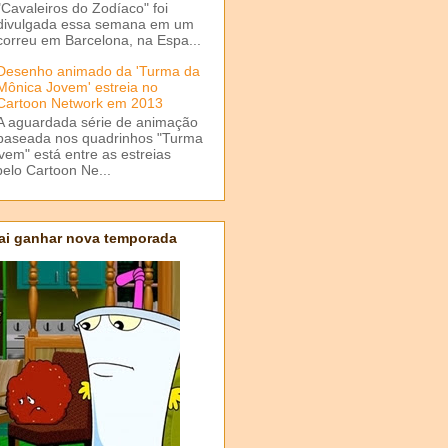
"Cavaleiros do Zodíaco" foi
divulgada essa semana em um
correu em Barcelona, na Espa...
Desenho animado da 'Turma da
Mônica Jovem' estreia no
Cartoon Network em 2013
A aguardada série de animação
baseada nos quadrinhos "Turma
em" está entre as estreias
elo Cartoon Ne...
ai ganhar nova temporada