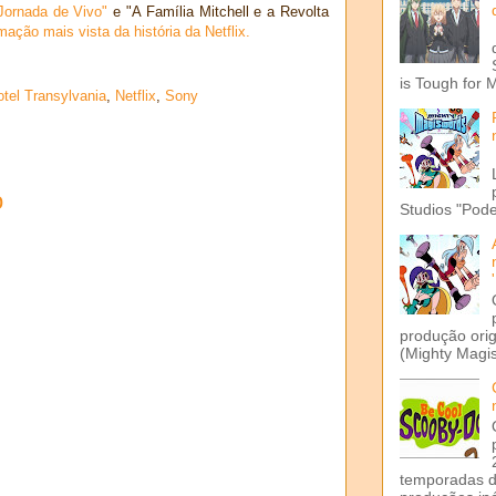
Jornada de Vivo"
e "A Família Mitchell e a Revolta
mação mais vista da história da Netflix.
is Tough for 
tel Transylvania
,
Netflix
,
Sony
o
Studios "Pode
produção ori
(Mighty Magis
temporadas d