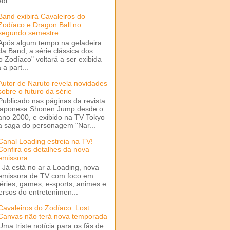
di...
Band exibirá Cavaleiros do
Zodíaco e Dragon Ball no
segundo semestre
Após algum tempo na geladeira
da Band, a série clássica dos
o Zodíaco" voltará a ser exibida
a part...
Autor de Naruto revela novidades
sobre o futuro da série
Publicado nas páginas da revista
japonesa Shonen Jump desde o
ano 2000, e exibido na TV Tokyo
a saga do personagem "Nar...
Canal Loading estreia na TV!
Confira os detalhes da nova
emissora
Já está no ar a Loading, nova
emissora de TV com foco em
séries, games, e-sports, animes e
ersos do entretenimen...
Cavaleiros do Zodíaco: Lost
Canvas não terá nova temporada
Uma triste notícia para os fãs de