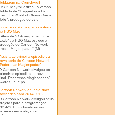
dublagem na Crunchyroll
A Crunchyroll estreou a versão
dublada de "Trapped in a Dating
Sim: The World of Otome Game
Mobs", produção do estú...
Poderosas Magiespadas estreia
na HBO Max
Além de "O Acampamento de
Lazlo" , a HBO Max estreou a
produção do Cartoon Network
rosas Magiespadas" (Mi...
Assista ao primeiro episódio da
nova série do Cartoon Network
'Poderosas Magiespadas'
O Cartoon Network divulgou os
primeiros episódios da nova
ginal "Poderosas Magiespadas"
words), que po...
Cartoon Network anuncia suas
novidades para 2014/2015
O Cartoon Network divulgou seus
projetos para a programação
2014/2015, incluíndo novas
e séries em exibição e