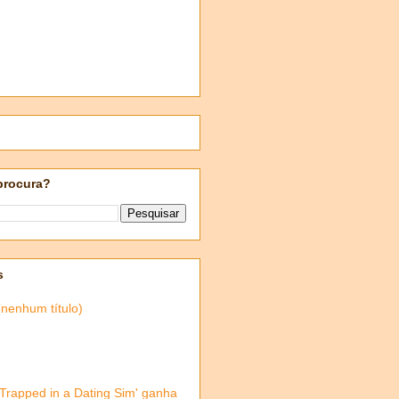
procura?
s
(nenhum título)
'Trapped in a Dating Sim' ganha