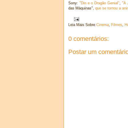
Sony:
"Din e o Dragão Genial"
,
"A 
das Máquinas",
que se tornou a ani
Leia Mais Sobre
Cinema
,
Filmes
,
Ho
0 comentários:
Postar um comentári