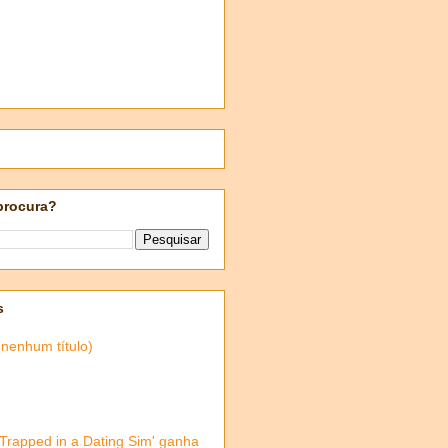
procura?
s
(nenhum título)
'Trapped in a Dating Sim' ganha