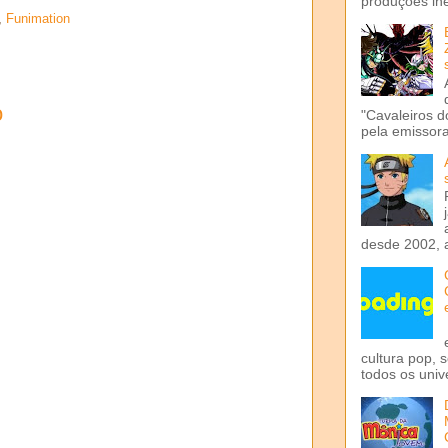
produções iné
,
Funimation
o
"Cavaleiros d
pela emissora 
desde 2002, 
cultura pop, 
todos os univ