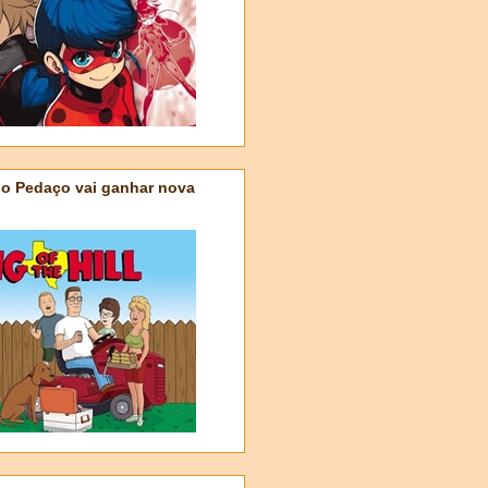
do Pedaço vai ganhar nova