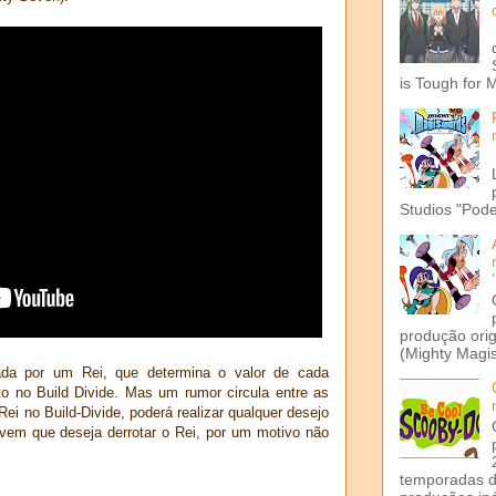
is Tough for 
Studios "Pode
produção ori
(Mighty Magis
ada por um Rei, que determina o valor de cada
to no Build Divide. Mas um rumor circula entre as
i no Build-Divide, poderá realizar qualquer desejo
ovem que deseja derrotar o Rei, por um motivo não
temporadas d