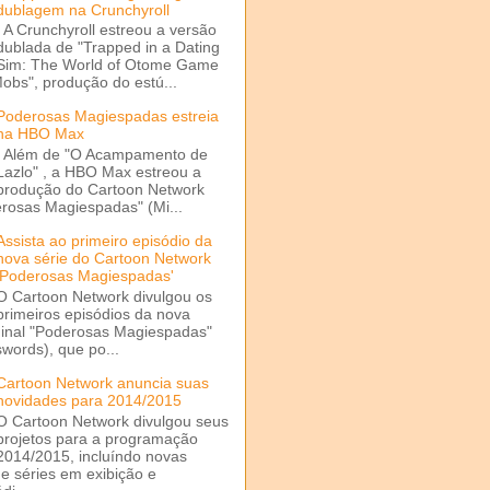
dublagem na Crunchyroll
A Crunchyroll estreou a versão
dublada de "Trapped in a Dating
Sim: The World of Otome Game
Mobs", produção do estú...
Poderosas Magiespadas estreia
na HBO Max
Além de "O Acampamento de
Lazlo" , a HBO Max estreou a
produção do Cartoon Network
rosas Magiespadas" (Mi...
Assista ao primeiro episódio da
nova série do Cartoon Network
'Poderosas Magiespadas'
O Cartoon Network divulgou os
primeiros episódios da nova
ginal "Poderosas Magiespadas"
words), que po...
Cartoon Network anuncia suas
novidades para 2014/2015
O Cartoon Network divulgou seus
projetos para a programação
2014/2015, incluíndo novas
e séries em exibição e