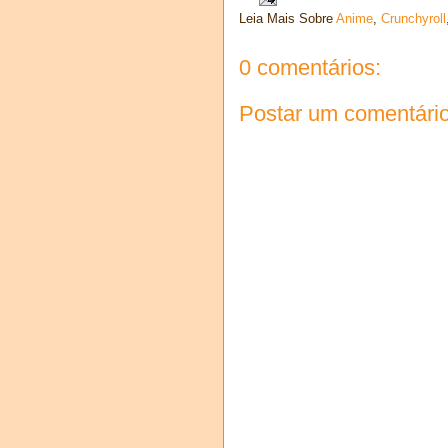
Leia Mais Sobre
Anime
,
Crunchyroll
0 comentários:
Postar um comentári