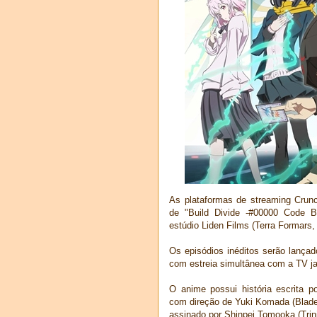
As plataformas de streaming Crunc
de "Build Divide -#00000 Code B
estúdio Liden Films (Terra Formars,
Os episódios inéditos serão lança
com estreia simultânea com a TV j
O anime possui história escrita 
com direção de Yuki Komada (Blade
assinado por Shinpei Tomooka (Trin