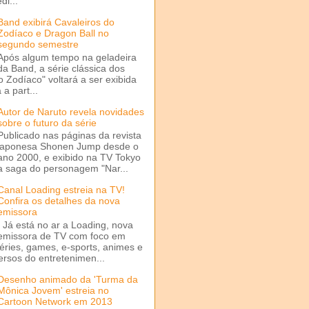
di...
Band exibirá Cavaleiros do
Zodíaco e Dragon Ball no
segundo semestre
Após algum tempo na geladeira
da Band, a série clássica dos
o Zodíaco" voltará a ser exibida
a part...
Autor de Naruto revela novidades
sobre o futuro da série
Publicado nas páginas da revista
japonesa Shonen Jump desde o
ano 2000, e exibido na TV Tokyo
a saga do personagem "Nar...
Canal Loading estreia na TV!
Confira os detalhes da nova
emissora
Já está no ar a Loading, nova
emissora de TV com foco em
séries, games, e-sports, animes e
ersos do entretenimen...
Desenho animado da 'Turma da
Mônica Jovem' estreia no
Cartoon Network em 2013