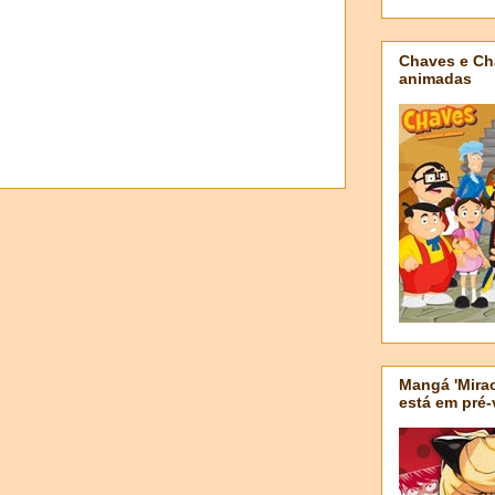
Chaves e Ch
animadas
Mangá 'Mirac
está em pré