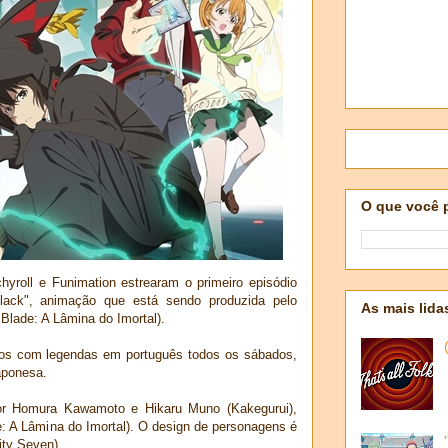
O que você 
hyroll e Funimation estrearam o primeiro episódio
lack", animação que está sendo produzida pelo
As mais lida
 Blade: A Lâmina do Imortal).
dos com legendas em português todos os sábados,
aponesa.
por Homura Kawamoto e Hikaru Muno (Kakegurui),
: A Lâmina do Imortal). O design de personagens é
ity Seven).