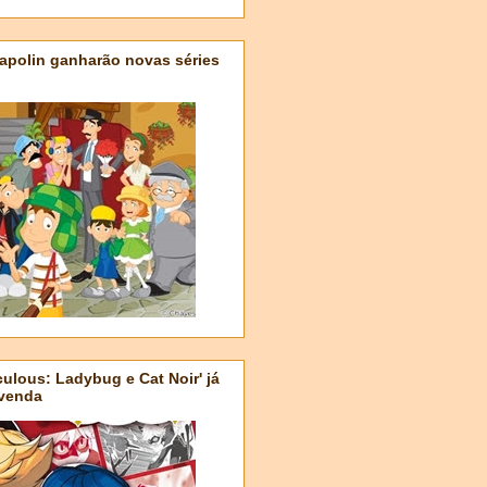
apolin ganharão novas séries
ulous: Ladybug e Cat Noir' já
-venda