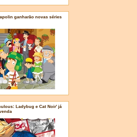
apolin ganharão novas séries
ulous: Ladybug e Cat Noir' já
-venda