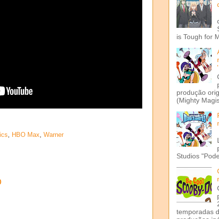
is Tough for 
produção ori
(Mighty Magis
ics
,
HBO Max
,
Warner
Studios "Pode
o
temporadas d