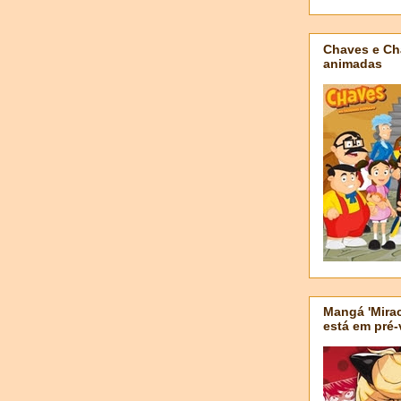
Chaves e Ch
animadas
Mangá 'Mirac
está em pré