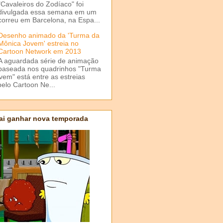
"Cavaleiros do Zodíaco" foi
divulgada essa semana em um
correu em Barcelona, na Espa...
Desenho animado da 'Turma da
Mônica Jovem' estreia no
Cartoon Network em 2013
A aguardada série de animação
baseada nos quadrinhos "Turma
em" está entre as estreias
elo Cartoon Ne...
ai ganhar nova temporada