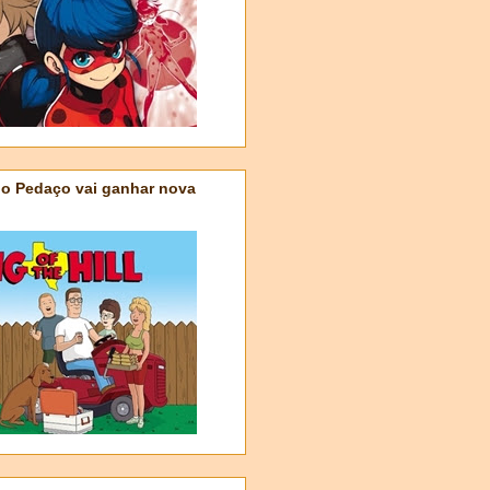
do Pedaço vai ganhar nova