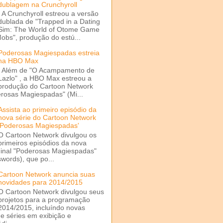
dublagem na Crunchyroll
A Crunchyroll estreou a versão
dublada de "Trapped in a Dating
Sim: The World of Otome Game
Mobs", produção do estú...
Poderosas Magiespadas estreia
na HBO Max
Além de "O Acampamento de
Lazlo" , a HBO Max estreou a
produção do Cartoon Network
rosas Magiespadas" (Mi...
Assista ao primeiro episódio da
nova série do Cartoon Network
'Poderosas Magiespadas'
O Cartoon Network divulgou os
primeiros episódios da nova
ginal "Poderosas Magiespadas"
words), que po...
Cartoon Network anuncia suas
novidades para 2014/2015
O Cartoon Network divulgou seus
projetos para a programação
2014/2015, incluíndo novas
e séries em exibição e