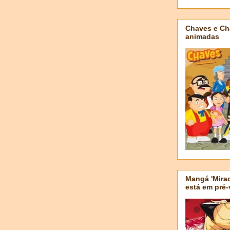
Chaves e Ch
animadas
Mangá 'Mirac
está em pré