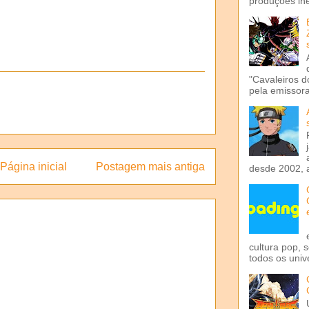
produções iné
"Cavaleiros d
pela emissora 
Página inicial
Postagem mais antiga
desde 2002, 
cultura pop, 
todos os univ