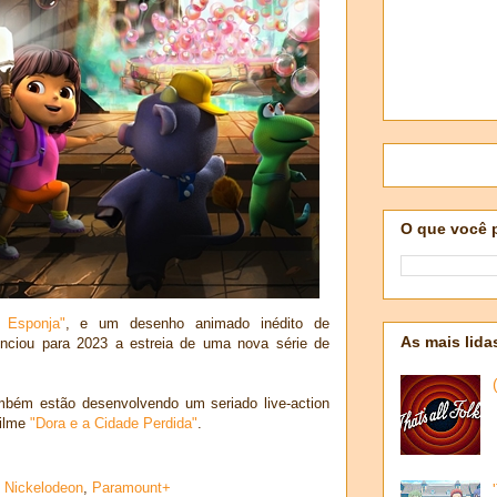
O que você 
 Esponja"
, e um desenho animado inédito de
As mais lida
nciou para 2023 a estreia de uma nova série de
bém estão desenvolvendo um seriado live-action
filme
"Dora e a Cidade Perdida"
.
,
Nickelodeon
,
Paramount+