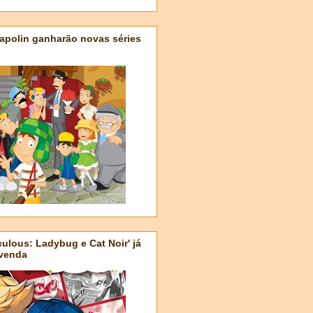
apolin ganharão novas séries
ulous: Ladybug e Cat Noir' já
-venda