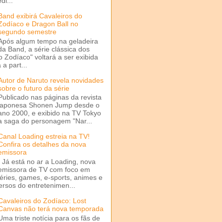
di...
Band exibirá Cavaleiros do
Zodíaco e Dragon Ball no
segundo semestre
Após algum tempo na geladeira
da Band, a série clássica dos
o Zodíaco" voltará a ser exibida
a part...
Autor de Naruto revela novidades
sobre o futuro da série
Publicado nas páginas da revista
japonesa Shonen Jump desde o
ano 2000, e exibido na TV Tokyo
a saga do personagem "Nar...
Canal Loading estreia na TV!
Confira os detalhes da nova
emissora
Já está no ar a Loading, nova
emissora de TV com foco em
séries, games, e-sports, animes e
ersos do entretenimen...
Cavaleiros do Zodíaco: Lost
Canvas não terá nova temporada
Uma triste notícia para os fãs de