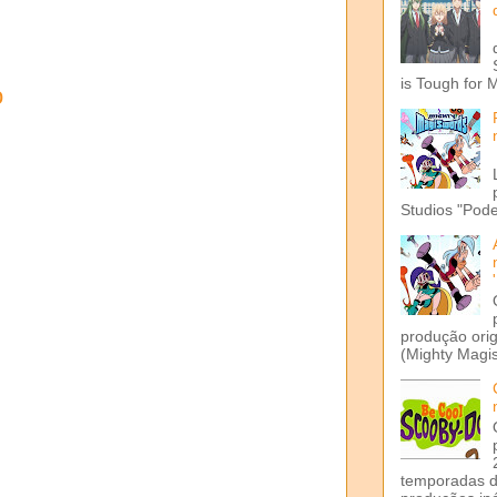
is Tough for 
o
Studios "Pode
produção ori
(Mighty Magis
temporadas d