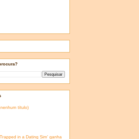
procura?
s
(nenhum título)
'Trapped in a Dating Sim' ganha