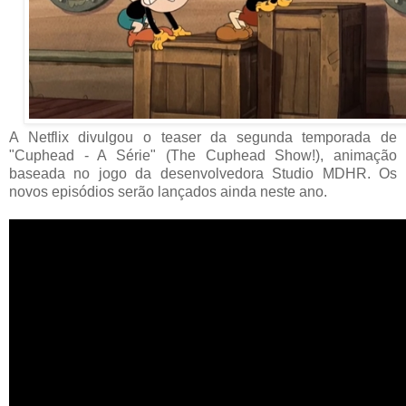
A Netflix divulgou o teaser da segunda temporada de
"Cuphead - A Série" (The Cuphead Show!), animação
baseada no jogo da desenvolvedora Studio MDHR. Os
novos episódios serão lançados ainda neste ano.