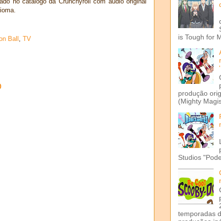
o no catálogo da Crunchyroll com áudio original
dioma.
is Tough for 
on Ball
,
TV
o
produção ori
(Mighty Magis
Studios "Pode
temporadas d