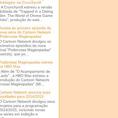
dublagem na Crunchyroll
A Crunchyroll estreou a versão
dublada de "Trapped in a Dating
Sim: The World of Otome Game
Mobs", produção do estú...
Assista ao primeiro episódio da
nova série do Cartoon Network
'Poderosas Magiespadas'
O Cartoon Network divulgou os
primeiros episódios da nova
ginal "Poderosas Magiespadas"
words), que po...
Poderosas Magiespadas estreia
na HBO Max
Além de "O Acampamento de
Lazlo" , a HBO Max estreou a
produção do Cartoon Network
rosas Magiespadas" (Mi...
Cartoon Network anuncia suas
novidades para 2014/2015
O Cartoon Network divulgou seus
projetos para a programação
2014/2015, incluíndo novas
e séries em exibição e