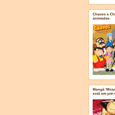
Chaves e Ch
animadas
Mangá 'Mirac
está em pré