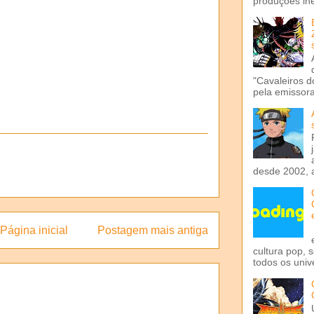
produções iné
"Cavaleiros d
pela emissora 
desde 2002, 
Página inicial
Postagem mais antiga
cultura pop, 
todos os univ