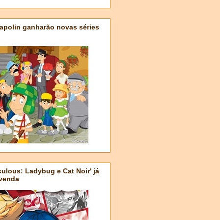
apolin ganharão novas séries
ulous: Ladybug e Cat Noir' já
-venda