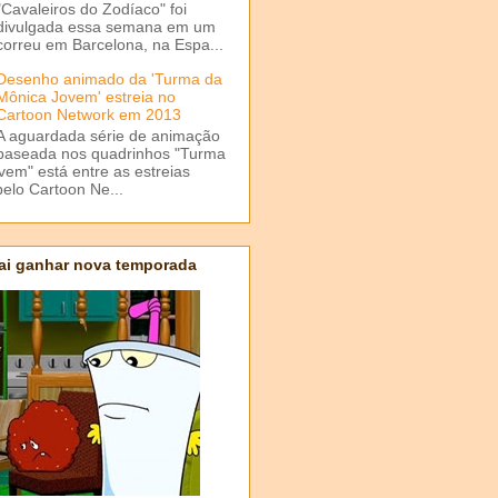
"Cavaleiros do Zodíaco" foi
divulgada essa semana em um
correu em Barcelona, na Espa...
Desenho animado da 'Turma da
Mônica Jovem' estreia no
Cartoon Network em 2013
A aguardada série de animação
baseada nos quadrinhos "Turma
em" está entre as estreias
elo Cartoon Ne...
ai ganhar nova temporada