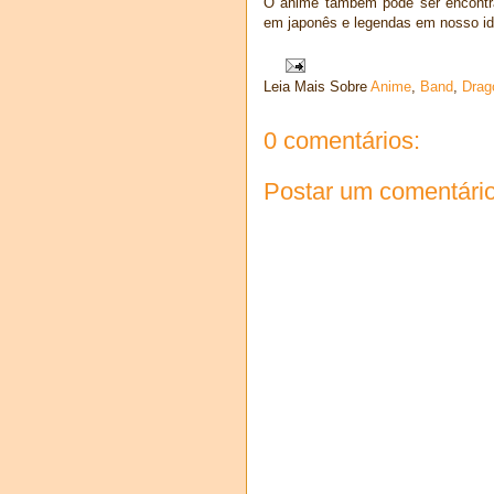
O anime também pode ser encontrad
em japonês e legendas em nosso i
Leia Mais Sobre
Anime
,
Band
,
Drag
0 comentários:
Postar um comentári