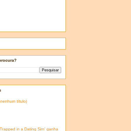
procura?
s
(nenhum título)
'Trapped in a Dating Sim' ganha