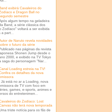
di...
Band exibirá Cavaleiros do
Zodíaco e Dragon Ball no
segundo semestre
Após algum tempo na geladeira
da Band, a série clássica dos
o Zodíaco" voltará a ser exibida
a part...
Autor de Naruto revela novidades
sobre o futuro da série
Publicado nas páginas da revista
japonesa Shonen Jump desde o
ano 2000, e exibido na TV Tokyo
a saga do personagem "Nar...
Canal Loading estreia na TV!
Confira os detalhes da nova
emissora
Já está no ar a Loading, nova
emissora de TV com foco em
séries, games, e-sports, animes e
ersos do entretenimen...
Cavaleiros do Zodíaco: Lost
Canvas não terá nova temporada
Uma triste notícia para os fãs de