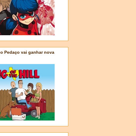
do Pedaço vai ganhar nova