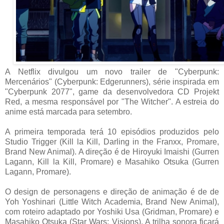
A Netflix divulgou um novo trailer de "Cyberpunk:
Mercenários" (Cyberpunk: Edgerunners), série inspirada em
"Cyberpunk 2077", game da desenvolvedora CD Projekt
Red, a mesma responsável por "The Witcher". A estreia do
anime está marcada para setembro.
A primeira temporada terá 10 episódios produzidos pelo
Studio Trigger (Kill la Kill, Darling in the Franxx, Promare,
Brand New Animal). A direção é de Hiroyuki Imaishi (Gurren
Lagann, Kill la Kill, Promare) e Masahiko Otsuka (Gurren
Lagann, Promare).
O design de personagens e direção de animação é de de
Yoh Yoshinari (Little Witch Academia, Brand New Animal),
com roteiro adaptado por Yoshiki Usa (Gridman, Promare) e
Masahiko Otsuka (Star Wars: Visions). A trilha sonora ficará