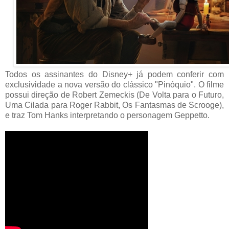
Todos os assinantes do Disney+ já podem conferir com
exclusividade a nova versão do clássico "Pinóquio". O filme
possui direção de Robert Zemeckis (De Volta para o Futuro,
Uma Cilada para Roger Rabbit, Os Fantasmas de Scrooge),
e traz Tom Hanks interpretando o personagem Geppetto.