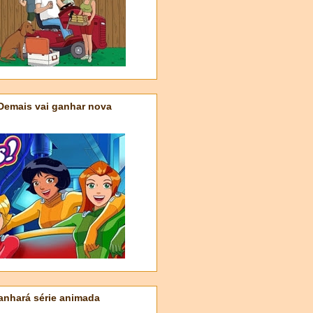
 Demais vai ganhar nova
nhará série animada