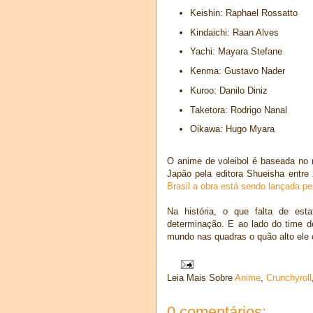
Keishin: Raphael Rossatto
Kindaichi: Raan Alves
Yachi: Mayara Stefane
Kenma: Gustavo Nader
Kuroo: Danilo Diniz
Taketora: Rodrigo Nanal
Oikawa: Hugo Myara
O anime de voleibol é baseada no 
Japão pela editora Shueisha entr
Brasil a obra está sendo lançada pe
Na história, o que falta de est
determinação. E ao lado do time de
mundo nas quadras o quão alto ele
Leia Mais Sobre
Anime
,
Crunchyroll
0 comentários: