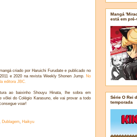
Mangá 'Mirac
está em pré
mangá criado por Haruichi Furudate e publicado no
e 2011 e 2020 na revista Weekly Shonen Jump.
No
la editora JBC.
atura ao baixinho Shouyu Hinata, lhe sobra em
Série O Rei 
 vôlei do Colégio Karasuno, ele vai provar a todo
temporada
 consegue voar!
,
Dublagem
,
Haikyu