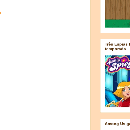
o
Três Espiãs
temporada
Among Us ga