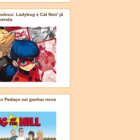
ulous: Ladybug e Cat Noir' já
-venda
do Pedaço vai ganhar nova