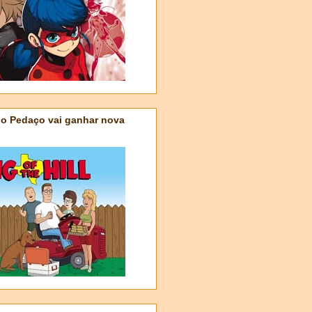
do Pedaço vai ganhar nova