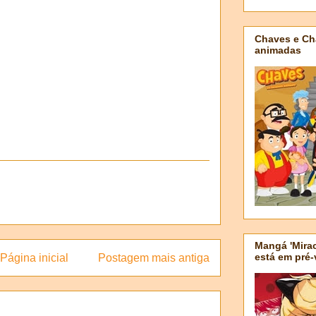
Chaves e Ch
animadas
Mangá 'Mirac
está em pré
Página inicial
Postagem mais antiga