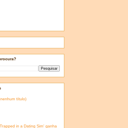
procura?
s
(nenhum título)
'Trapped in a Dating Sim' ganha