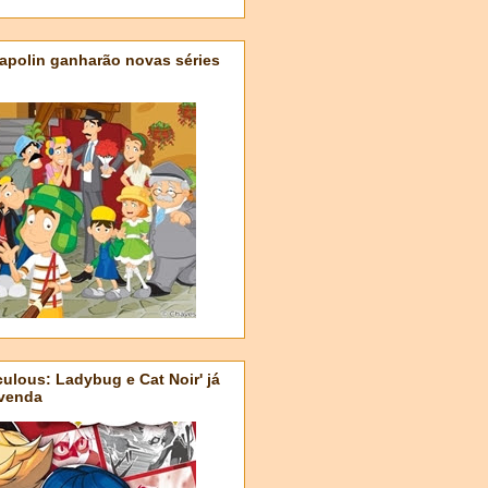
apolin ganharão novas séries
ulous: Ladybug e Cat Noir' já
-venda