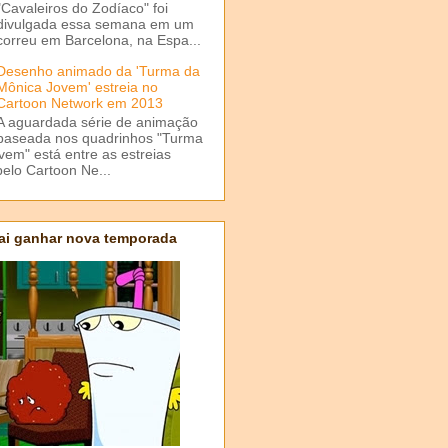
"Cavaleiros do Zodíaco" foi
divulgada essa semana em um
correu em Barcelona, na Espa...
Desenho animado da 'Turma da
Mônica Jovem' estreia no
Cartoon Network em 2013
A aguardada série de animação
baseada nos quadrinhos "Turma
em" está entre as estreias
elo Cartoon Ne...
ai ganhar nova temporada