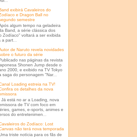
di...
Band exibirá Cavaleiros do
Zodíaco e Dragon Ball no
segundo semestre
Após algum tempo na geladeira
da Band, a série clássica dos
o Zodíaco" voltará a ser exibida
a part...
Autor de Naruto revela novidades
sobre o futuro da série
Publicado nas páginas da revista
japonesa Shonen Jump desde o
ano 2000, e exibido na TV Tokyo
a saga do personagem "Nar...
Canal Loading estreia na TV!
Confira os detalhes da nova
emissora
Já está no ar a Loading, nova
emissora de TV com foco em
séries, games, e-sports, animes e
ersos do entretenimen...
Cavaleiros do Zodíaco: Lost
Canvas não terá nova temporada
Uma triste notícia para os fãs de