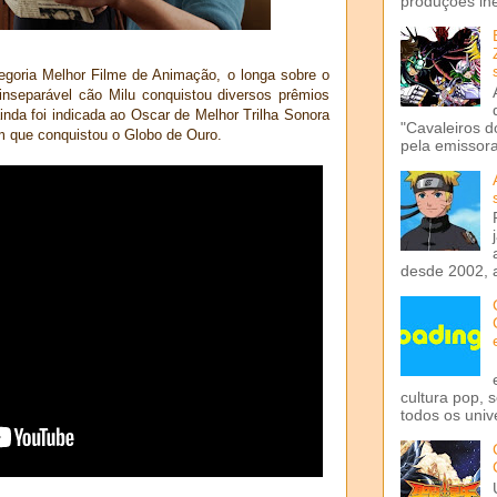
produções iné
goria Melhor Filme de Animação, o longa sobre o
 inseparável cão Milu conquistou diversos prêmios
inda foi indicada ao Oscar de Melhor Trilha Sonora
"Cavaleiros d
 que conquistou o Globo de Ouro.
pela emissora 
desde 2002, 
cultura pop, 
todos os univ