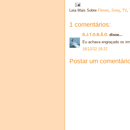
Leia Mais Sobre
Filmes
,
Sony
,
TV
,
1 comentários:
D.J.T.O.B.Ã.O.
disse...
Eu achava engraçado os ir
16/12/22 19:22
Postar um comentári