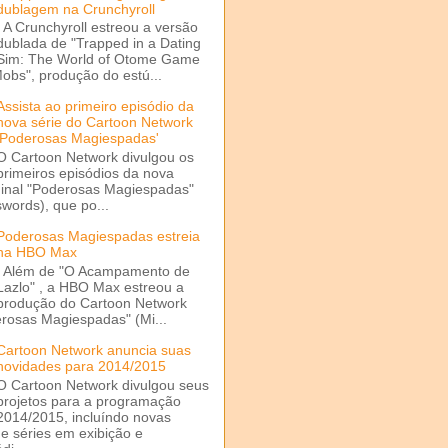
dublagem na Crunchyroll
A Crunchyroll estreou a versão
dublada de "Trapped in a Dating
Sim: The World of Otome Game
Mobs", produção do estú...
Assista ao primeiro episódio da
nova série do Cartoon Network
'Poderosas Magiespadas'
O Cartoon Network divulgou os
primeiros episódios da nova
ginal "Poderosas Magiespadas"
words), que po...
Poderosas Magiespadas estreia
na HBO Max
Além de "O Acampamento de
Lazlo" , a HBO Max estreou a
produção do Cartoon Network
rosas Magiespadas" (Mi...
Cartoon Network anuncia suas
novidades para 2014/2015
O Cartoon Network divulgou seus
projetos para a programação
2014/2015, incluíndo novas
e séries em exibição e