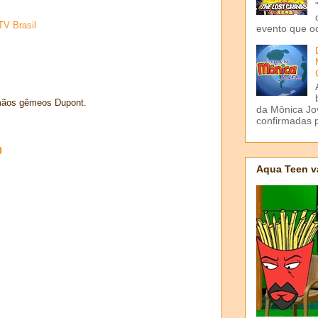
TV Brasil
evento que o
mãos gêmeos Dupont.
da Mônica Jov
confirmadas p
o
Aqua Teen v