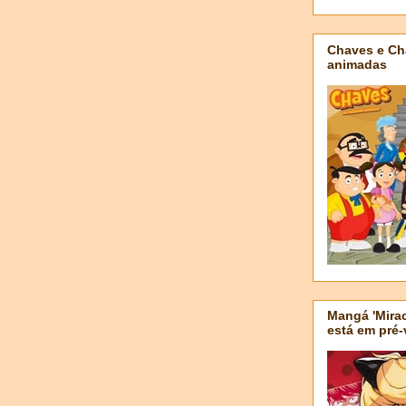
Chaves e Ch
animadas
Mangá 'Mirac
está em pré