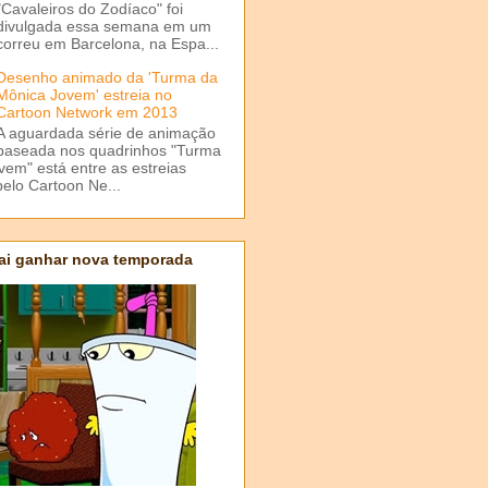
"Cavaleiros do Zodíaco" foi
divulgada essa semana em um
correu em Barcelona, na Espa...
Desenho animado da 'Turma da
Mônica Jovem' estreia no
Cartoon Network em 2013
A aguardada série de animação
baseada nos quadrinhos "Turma
em" está entre as estreias
elo Cartoon Ne...
ai ganhar nova temporada