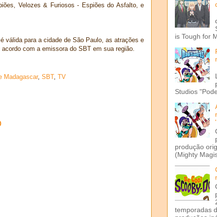
ões, Velozes & Furiosos - Espiões do Asfalto, e
is Tough for 
é válida para a cidade de São Paulo, as atrações e
de acordo com a emissora do SBT em sua região.
de Madagascar
,
SBT
,
TV
Studios "Pode
o
produção ori
(Mighty Magis
temporadas d