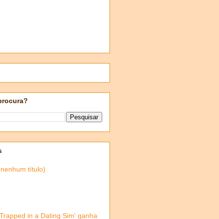
procura?
s
(nenhum título)
'Trapped in a Dating Sim' ganha