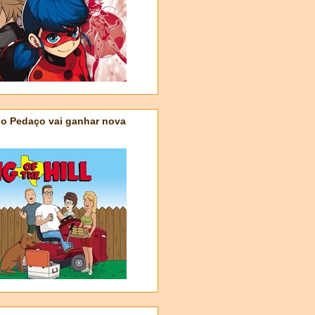
do Pedaço vai ganhar nova