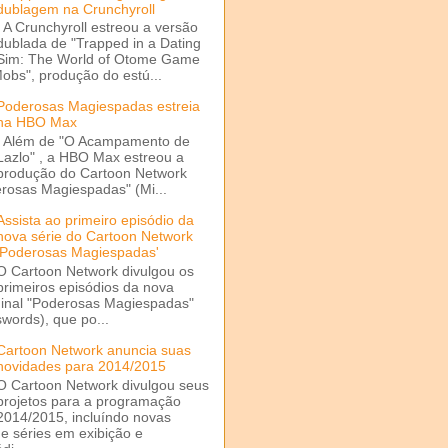
dublagem na Crunchyroll
A Crunchyroll estreou a versão
dublada de "Trapped in a Dating
Sim: The World of Otome Game
Mobs", produção do estú...
Poderosas Magiespadas estreia
na HBO Max
Além de "O Acampamento de
Lazlo" , a HBO Max estreou a
produção do Cartoon Network
rosas Magiespadas" (Mi...
Assista ao primeiro episódio da
nova série do Cartoon Network
'Poderosas Magiespadas'
O Cartoon Network divulgou os
primeiros episódios da nova
ginal "Poderosas Magiespadas"
words), que po...
Cartoon Network anuncia suas
novidades para 2014/2015
O Cartoon Network divulgou seus
projetos para a programação
2014/2015, incluíndo novas
e séries em exibição e