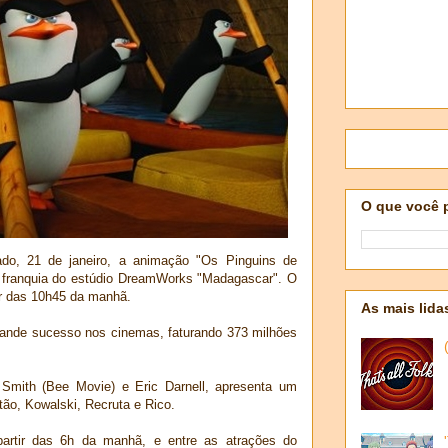
O que você 
do, 21 de janeiro, a animação "Os Pinguins de
a franquia do estúdio DreamWorks "Madagascar". O
ir das 10h45 da manhã.
As mais lida
rande sucesso nos cinemas, faturando 373 milhões
 Smith (Bee Movie) e Eric Darnell, apresenta um
tão, Kowalski, Recruta e Rico.
artir das 6h da manhã, e entre as atrações do