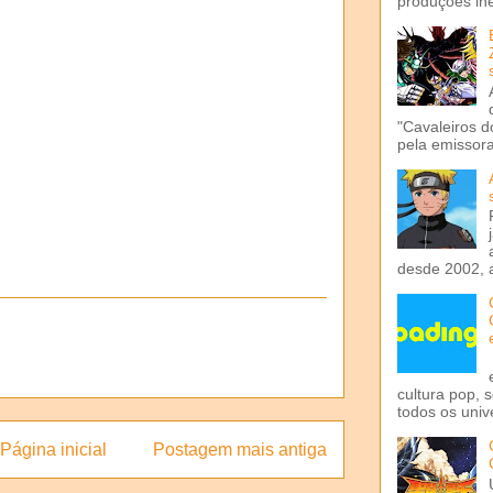
produções iné
"Cavaleiros d
pela emissora 
desde 2002, 
cultura pop, 
todos os univ
Página inicial
Postagem mais antiga