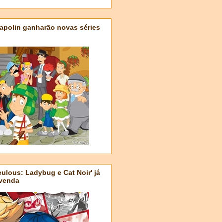
apolin ganharão novas séries
ulous: Ladybug e Cat Noir' já
-venda