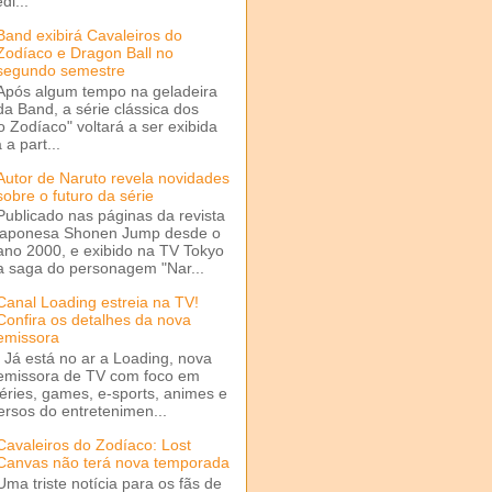
di...
Band exibirá Cavaleiros do
Zodíaco e Dragon Ball no
segundo semestre
Após algum tempo na geladeira
da Band, a série clássica dos
o Zodíaco" voltará a ser exibida
a part...
Autor de Naruto revela novidades
sobre o futuro da série
Publicado nas páginas da revista
japonesa Shonen Jump desde o
ano 2000, e exibido na TV Tokyo
a saga do personagem "Nar...
Canal Loading estreia na TV!
Confira os detalhes da nova
emissora
Já está no ar a Loading, nova
emissora de TV com foco em
séries, games, e-sports, animes e
ersos do entretenimen...
Cavaleiros do Zodíaco: Lost
Canvas não terá nova temporada
Uma triste notícia para os fãs de