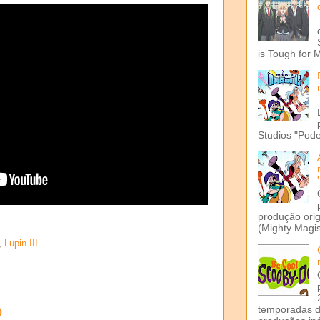
is Tough for 
Studios "Pode
produção ori
(Mighty Magis
,
Lupin III
o
temporadas d