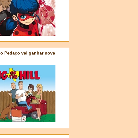
do Pedaço vai ganhar nova