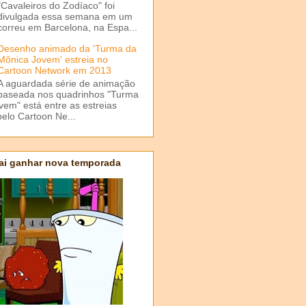
"Cavaleiros do Zodíaco" foi
divulgada essa semana em um
correu em Barcelona, na Espa...
Desenho animado da 'Turma da
Mônica Jovem' estreia no
Cartoon Network em 2013
A aguardada série de animação
baseada nos quadrinhos "Turma
em" está entre as estreias
elo Cartoon Ne...
ai ganhar nova temporada