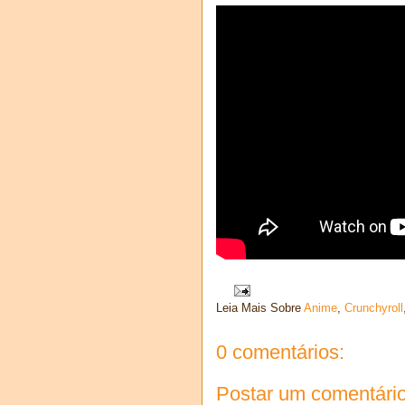
Leia Mais Sobre
Anime
,
Crunchyroll
0 comentários:
Postar um comentári