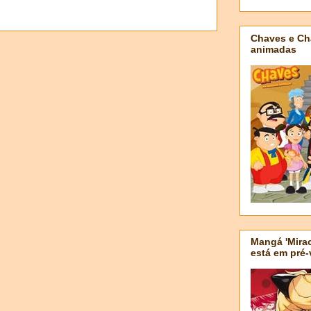
Chaves e Ch
animadas
Mangá 'Mirac
está em pré