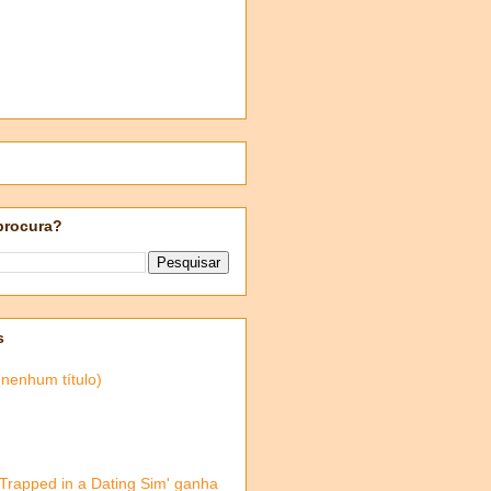
procura?
s
(nenhum título)
'Trapped in a Dating Sim' ganha