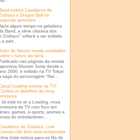
di...
Band exibirá Cavaleiros do
Zodíaco e Dragon Ball no
segundo semestre
Após algum tempo na geladeira
da Band, a série clássica dos
o Zodíaco" voltará a ser exibida
a part...
Autor de Naruto revela novidades
sobre o futuro da série
Publicado nas páginas da revista
japonesa Shonen Jump desde o
ano 2000, e exibido na TV Tokyo
a saga do personagem "Nar...
Canal Loading estreia na TV!
Confira os detalhes da nova
emissora
Já está no ar a Loading, nova
emissora de TV com foco em
séries, games, e-sports, animes e
ersos do entretenimen...
Cavaleiros do Zodíaco: Lost
Canvas não terá nova temporada
Uma triste notícia para os fãs de