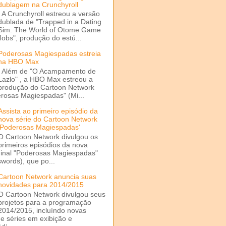
dublagem na Crunchyroll
A Crunchyroll estreou a versão
dublada de "Trapped in a Dating
Sim: The World of Otome Game
Mobs", produção do estú...
Poderosas Magiespadas estreia
na HBO Max
Além de "O Acampamento de
Lazlo" , a HBO Max estreou a
produção do Cartoon Network
rosas Magiespadas" (Mi...
Assista ao primeiro episódio da
nova série do Cartoon Network
'Poderosas Magiespadas'
O Cartoon Network divulgou os
primeiros episódios da nova
ginal "Poderosas Magiespadas"
words), que po...
Cartoon Network anuncia suas
novidades para 2014/2015
O Cartoon Network divulgou seus
projetos para a programação
2014/2015, incluíndo novas
e séries em exibição e