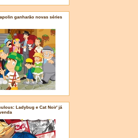
apolin ganharão novas séries
ulous: Ladybug e Cat Noir' já
-venda