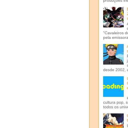
produções iné
"Cavaleiros d
pela emissora 
desde 2002, 
cultura pop, 
todos os univ