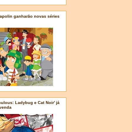
apolin ganharão novas séries
ulous: Ladybug e Cat Noir' já
-venda