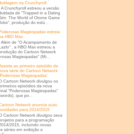
dublagem na Crunchyroll
A Crunchyroll estreou a versão
dublada de "Trapped in a Dating
Sim: The World of Otome Game
Mobs", produção do estú...
Poderosas Magiespadas estreia
na HBO Max
Além de "O Acampamento de
Lazlo" , a HBO Max estreou a
produção do Cartoon Network
rosas Magiespadas" (Mi...
Assista ao primeiro episódio da
nova série do Cartoon Network
'Poderosas Magiespadas'
O Cartoon Network divulgou os
primeiros episódios da nova
ginal "Poderosas Magiespadas"
words), que po...
Cartoon Network anuncia suas
novidades para 2014/2015
O Cartoon Network divulgou seus
projetos para a programação
2014/2015, incluíndo novas
e séries em exibição e