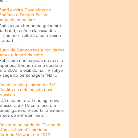
di...
Band exibirá Cavaleiros do
Zodíaco e Dragon Ball no
segundo semestre
Após algum tempo na geladeira
da Band, a série clássica dos
o Zodíaco" voltará a ser exibida
a part...
Autor de Naruto revela novidades
sobre o futuro da série
Publicado nas páginas da revista
japonesa Shonen Jump desde o
ano 2000, e exibido na TV Tokyo
a saga do personagem "Nar...
Canal Loading estreia na TV!
Confira os detalhes da nova
emissora
Já está no ar a Loading, nova
emissora de TV com foco em
séries, games, e-sports, animes e
ersos do entretenimen...
Desenho animado da 'Turma da
Mônica Jovem' estreia no
Cartoon Network em 2013