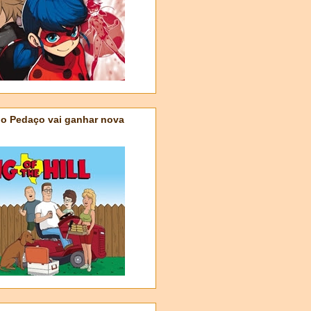
do Pedaço vai ganhar nova