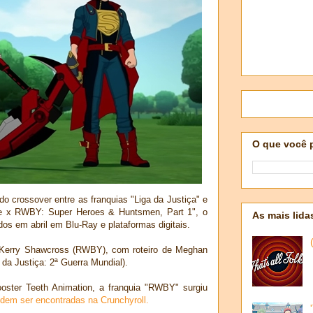
O que você 
 do crossover entre as franquias "Liga da Justiça" e
ue x RWBY: Super Heroes & Huntsmen, Part 1", o
As mais lida
os em abril em Blu-Ray e plataformas digitais.
 Kerry Shawcross (RWBY), com roteiro de Meghan
 da Justiça: 2ª Guerra Mundial).
oster Teeth Animation, a franquia "RWBY" surgiu
dem ser encontradas na Crunchyroll.