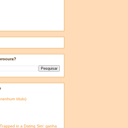
procura?
s
(nenhum título)
'Trapped in a Dating Sim' ganha