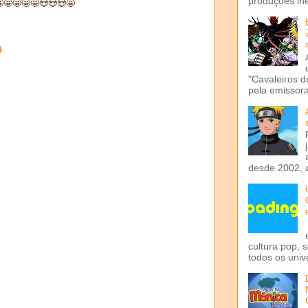
produções iné
🤩🤩🤩🤩😍😍😍🤩
o
"Cavaleiros d
pela emissora 
desde 2002, 
cultura pop, 
todos os univ