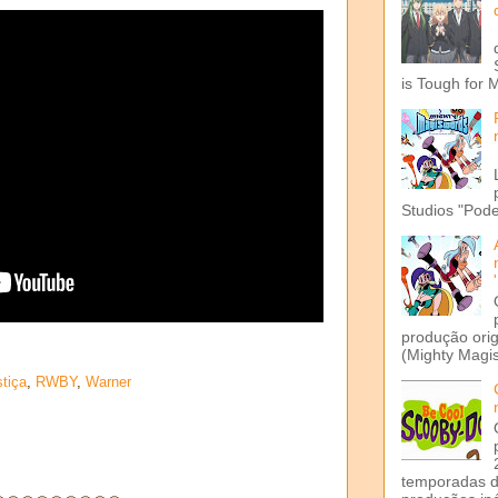
is Tough for 
Studios "Pode
produção ori
(Mighty Magis
stiça
,
RWBY
,
Warner
temporadas d