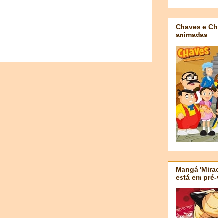
Chaves e Ch
animadas
Mangá 'Mirac
está em pré