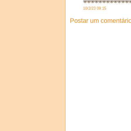
🤩🤩🤩🤩🤩🤩🤩🤩🤩🤩🤩🤩
10/2/23 09:15
Postar um comentári