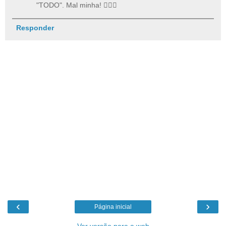
"TODO". Mal minha! 🤦🏽‍♂️
Responder
‹
›
Página inicial