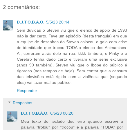
2 comentários:
D.J.T.O.B.Ã.O.
5/5/23 20:44
Sem dúvidas o Steven viu que o elenco de apoio de 1993
não ia dar certo. Teve um episódio (desta franquia) em que
a equipe de desenhos do Steven colocou o galo com crise
de identidade que trocou TODA o elenco dos Animaniacs.
Aí, correram atrás dele na rua. kkkk Embora, o Pinky e o
Cérebro tenha dado certo e tiveram uma série exclusiva
(anos 90 também), Steven viu que o Ibope do público é
rigoroso (nos tempos de hoje). Sem contar que a censura
das televisões está rígida com a violência que (segundo
eles) vai fazer mal ao público.
Responder
Respostas
D.J.T.O.B.Ã.O.
6/5/23 00:20
Meu texto do teclado deu erro quando escrevi a
palavra "trolou" por "trocou" e a palavra "TODA" por