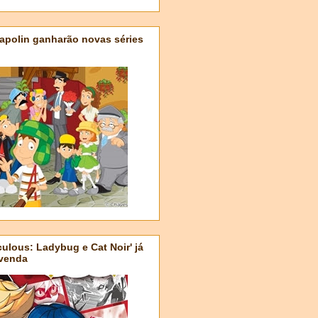
apolin ganharão novas séries
ulous: Ladybug e Cat Noir' já
-venda