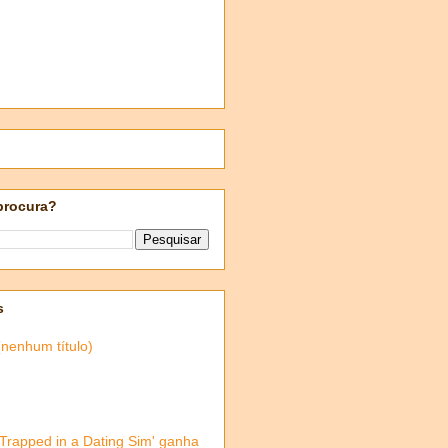
procura?
s
(nenhum título)
'Trapped in a Dating Sim' ganha