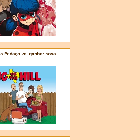
do Pedaço vai ganhar nova