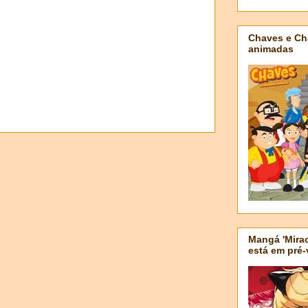
Chaves e Ch
animadas
Mangá 'Mirac
está em pré