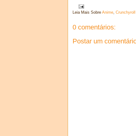
Leia Mais Sobre
Anime
,
Crunchyroll
0 comentários:
Postar um comentári