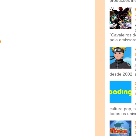
produções iné
"Cavaleiros d
pela emissora 
o
desde 2002, 
cultura pop, 
todos os univ