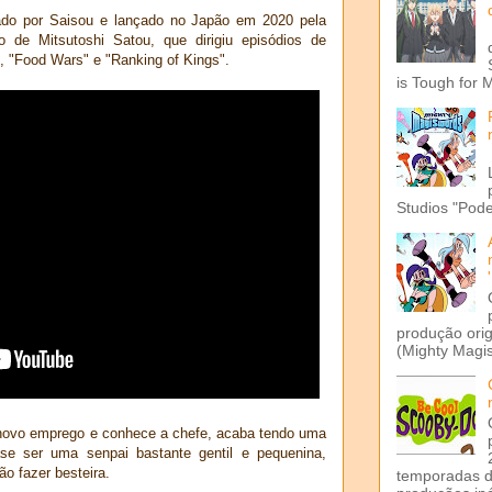
do por Saisou e lançado no Japão em 2020 pela
o de Mitsutoshi Satou, que dirigiu episódios de
 "Food Wars" e "Ranking of Kings".
is Tough for 
Studios "Pode
produção ori
(Mighty Magis
ovo emprego e conhece a chefe, acaba tendo uma
se ser uma senpai bastante gentil e pequenina,
ão fazer besteira.
temporadas d