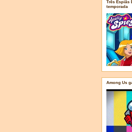
Três Espiãs
temporada
Among Us ga