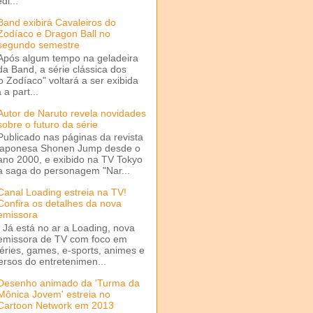
di...
Band exibirá Cavaleiros do
Zodíaco e Dragon Ball no
segundo semestre
Após algum tempo na geladeira
da Band, a série clássica dos
o Zodíaco" voltará a ser exibida
a part...
Autor de Naruto revela novidades
sobre o futuro da série
Publicado nas páginas da revista
japonesa Shonen Jump desde o
ano 2000, e exibido na TV Tokyo
a saga do personagem "Nar...
Canal Loading estreia na TV!
Confira os detalhes da nova
emissora
Já está no ar a Loading, nova
emissora de TV com foco em
séries, games, e-sports, animes e
ersos do entretenimen...
Desenho animado da 'Turma da
Mônica Jovem' estreia no
Cartoon Network em 2013