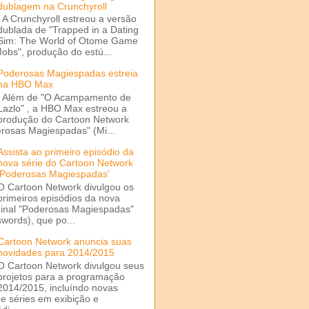
dublagem na Crunchyroll
A Crunchyroll estreou a versão
dublada de "Trapped in a Dating
Sim: The World of Otome Game
Mobs", produção do estú...
Poderosas Magiespadas estreia
na HBO Max
Além de "O Acampamento de
Lazlo" , a HBO Max estreou a
produção do Cartoon Network
rosas Magiespadas" (Mi...
Assista ao primeiro episódio da
nova série do Cartoon Network
'Poderosas Magiespadas'
O Cartoon Network divulgou os
primeiros episódios da nova
ginal "Poderosas Magiespadas"
words), que po...
Cartoon Network anuncia suas
novidades para 2014/2015
O Cartoon Network divulgou seus
projetos para a programação
2014/2015, incluíndo novas
e séries em exibição e